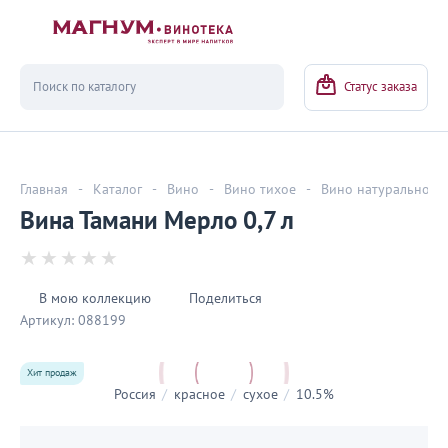
Вернуться
Статус заказа
Главная
-
Каталог
-
Вино
-
Вино тихое
-
Вино натуральное
Вина Тамани Мерло 0,7 л
В мою коллекцию
Поделиться
Артикул:
088199
Хит продаж
Россия
/
красное
/
сухое
/
10.5%