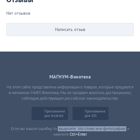
Нет отзывов
Написать отзыв
МАГНУМ-Винотека
На этом сайте представлена информация о товарах, которые продаются
в магазинах МАВТ-Винотека. Мы не продаем алкоголь дистанционно,
соблюдая действующее российское законодательство.
Приложение
Приложение
для Android
для iOS
Если вы нашли ошибку, то
выделите
это слово или фотографию
и
нажмите
Ctrl+Enter