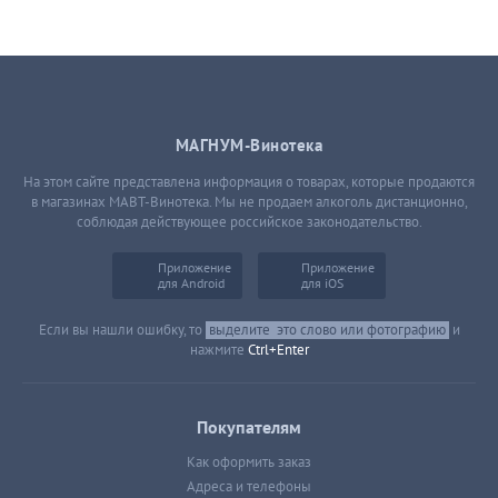
МАГНУМ-Винотека
На этом сайте представлена информация о товарах, которые продаются
в магазинах МАВТ-Винотека. Мы не продаем алкоголь дистанционно,
соблюдая действующее российское законодательство.
Приложение
Приложение
для Android
для iOS
Если вы нашли ошибку, то
выделите
это слово или фотографию
и
нажмите
Ctrl+Enter
Покупателям
Как оформить заказ
Адреса и телефоны