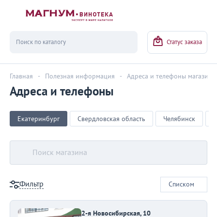
Вернуться
Статус заказа
Главная
-
Полезная информация
-
Адреса и телефоны магазино
Адреса и телефоны
Екатеринбург
Свердловская область
Челябинск
Ч
Фильтр
Списком
2-я Новосибирская, 10