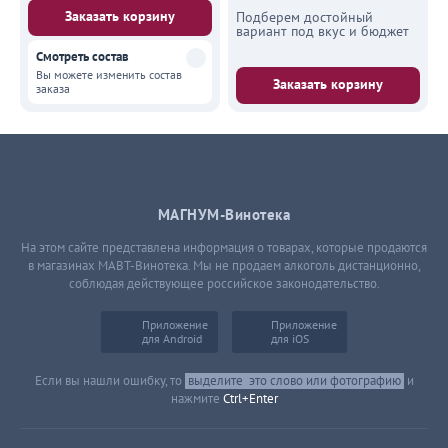
Заказать корзину
Подберем достойный
вариант под вкус и бюджет
Смотреть состав
Вы можете изменить состав
Заказать корзину
заказа
МАГНУМ-Винотека
На этом сайте представлена информация о товарах, которые продаются
в магазинах МАВТ-Винотека. Мы не продаем алкоголь дистанционно,
соблюдая действующее российское законодательство.
Приложение
Приложение
для Android
для iOS
Если вы нашли ошибку, то
выделите
это слово или фотографию
и
нажмите
Ctrl+Enter