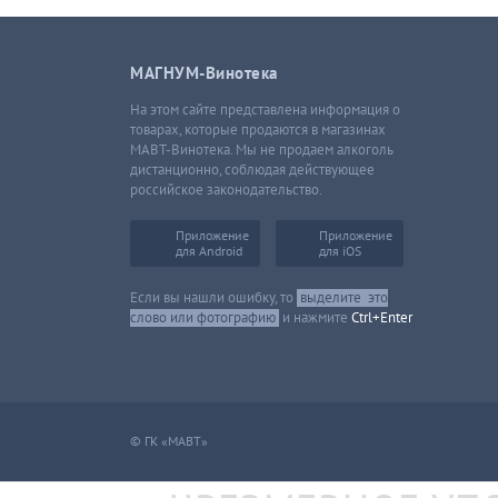
МАГНУМ-Винотека
На этом сайте представлена информация о
товарах, которые продаются в магазинах
МАВТ-Винотека. Мы не продаем алкоголь
дистанционно, соблюдая действующее
российское законодательство.
Приложение
Приложение
для Android
для iOS
Если вы нашли ошибку, то
выделите
это
слово или фотографию
и нажмите
Ctrl+Enter
© ГК «МАВТ»