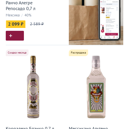
Ранчо Алегре
Репосадо 0,7 л
Мексика
/
40%
2 099 ₽
2 589 ₽
Скидка месяца
Распродажа
Корралехо Бланко 0,7 л
Мессикано Альтено