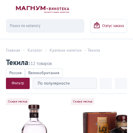
Вернуться
Статус заказа
Главная
-
Каталог
-
Крепкие напитки
-
Текила
Текила
112 товаров
Россия
Великобритания
Фильтр
По популярности
Скидка месяца
Скидка месяца
1