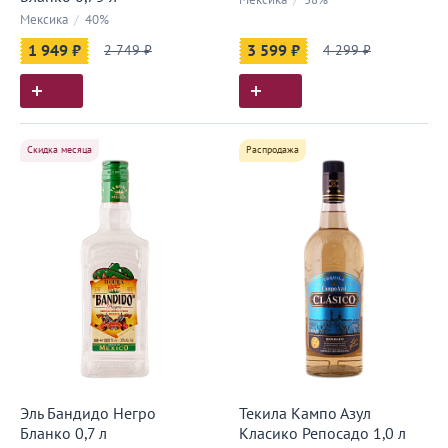
Мексика
/
38%
Мексика
/
40%
1 949 ₽
2 749 ₽
3 599 ₽
4 299 ₽
Скидка месяца
Распродажа
Эль Бандидо Негро
Текила Кампо Азул
Бланко 0,7 л
Класико Репосадо 1,0 л