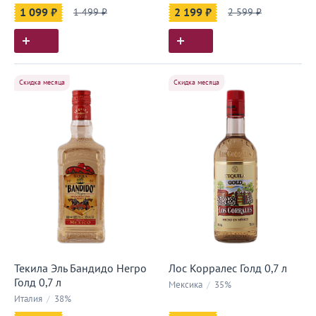
1 099 ₽
1 499 ₽
2 199 ₽
2 599 ₽
Скидка месяца
Скидка месяца
Текила Эль Бандидо Негро
Лос Корралес Голд 0,7 л
Голд 0,7 л
Мексика
/
35%
Италия
/
38%