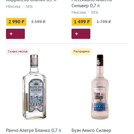
Сильвер 0,7 л
Мексика
/
38%
Мексика
/
38%
2 990 ₽
3 599 ₽
1 499 ₽
1 799 ₽
Скидка месяца
Распродажа
Ранчо Алегре Бланко 0,7 л
Буэн Амиго Силвер