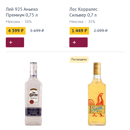
Лей 925 Аньехо
Лос Корралес
Премиум 0,75 л
Сильвер 0,7 л
Мексика
/
38%
Мексика
/
35%
4 399 ₽
5 699 ₽
1 449 ₽
2 099 ₽
Распродажа