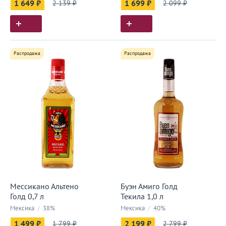
1 649 ₽
2 139 ₽
1 699 ₽
2 099 ₽
Распродажа
Распродажа
Мессикано Альтено
Буэн Амиго Голд
Голд 0,7 л
Текила 1,0 л
Мексика
/
38%
Мексика
/
40%
1 499 ₽
1 799 ₽
2 199 ₽
2 799 ₽