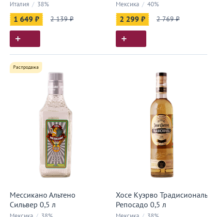
Италия
/
38%
Мексика
/
40%
1 649 ₽
2 139 ₽
2 299 ₽
2 769 ₽
Распродажа
Мессикано Альтено
Хосе Куэрво Традисиональ
Сильвер 0,5 л
Репосадо 0,5 л
Мексика
/
38%
Мексика
/
38%