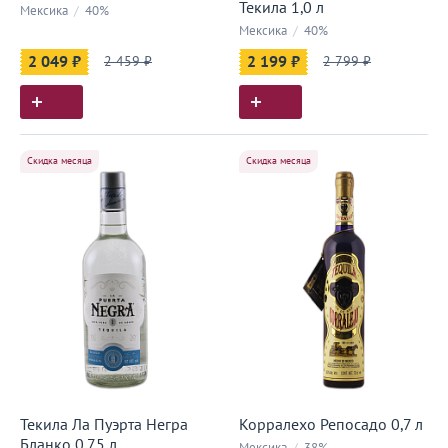
Текила 1,0 л
Мексика
/
40%
Мексика
/
40%
2 049 ₽
2 459 ₽
2 199 ₽
2 799 ₽
Скидка месяца
Скидка месяца
Текила Ла Пуэрта Негра
Корралехо Репосадо 0,7 л
Бланко 0,75 л