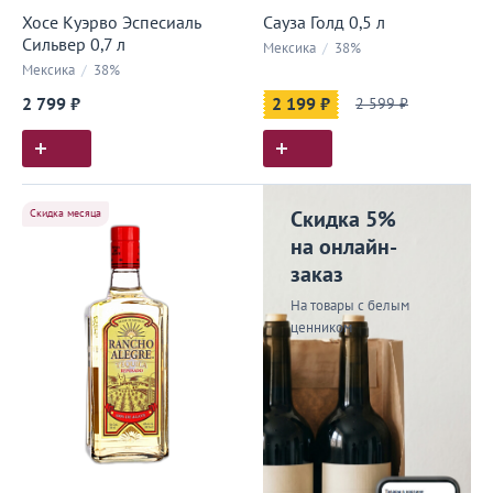
Хосе Куэрво Эспесиаль
Сауза Голд 0,5 л
Сильвер 0,7 л
Мексика
/
38%
Мексика
/
38%
2 799 ₽
2 199 ₽
2 599 ₽
Скидка месяца
Скидка 5%
на онлайн-
заказ
На товары с белым
ценником