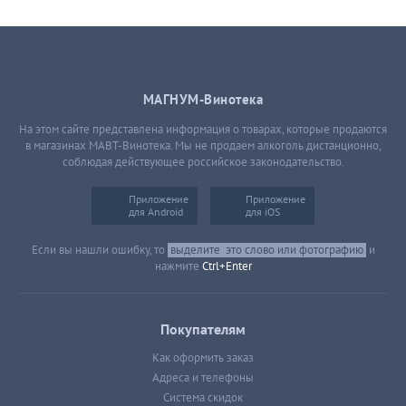
МАГНУМ-Винотека
На этом сайте представлена информация о товарах, которые продаются
в магазинах МАВТ-Винотека. Мы не продаем алкоголь дистанционно,
соблюдая действующее российское законодательство.
Приложение
Приложение
для Android
для iOS
Если вы нашли ошибку, то
выделите
это слово или фотографию
и
нажмите
Ctrl+Enter
Покупателям
Как оформить заказ
Адреса и телефоны
Система скидок