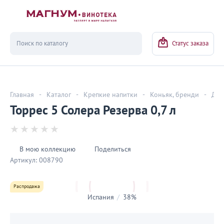
Вернуться
Статус заказа
Главная
-
Каталог
-
Крепкие напитки
-
Коньяк, бренди
-
Дал
Торрес 5 Солера Резерва 0,7 л
В мою коллекцию
Поделиться
Артикул:
008790
Распродажа
Испания
/
38%