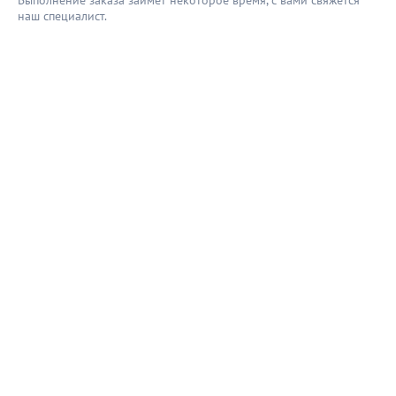
Выполнение заказа займёт некоторое время, с вами свяжется
наш специaлист.