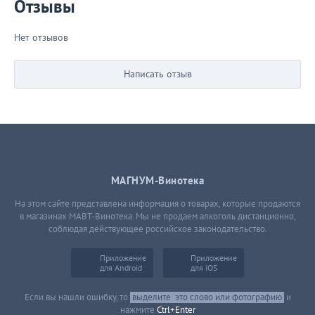
Отзывы
Нет отзывов
Написать отзыв
МАГНУМ-Винотека
На этом сайте представлена информация о товарах, которые продаются
в магазинах МАВТ-Винотека. Мы не продаем алкоголь дистанционно,
соблюдая действующее российское законодательство.
Приложение
Приложение
для Android
для iOS
Если вы нашли ошибку, то
выделите
это слово или фотографию
и
нажмите
Ctrl+Enter