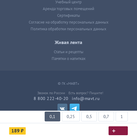
Учебный центр
Аренда торговых помещений
Сертификаты
Согласие на обработку персональных данных
Политика обработки персональных данных
Живая лента
Статьи и рецепты
Памятки о напитках
© ГК «МАВТ»
Звонок по России
Есть вопрос? Пишите!
8 800 222-40-20
info@mavt.ru
0,1
0,25
0,5
0,7
1
Разработка сайта
189 ₽