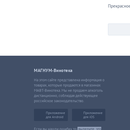
Прекрасное
МАГНУМ-Винотека
На этом сайте представлена информация о
товарах, которые продаются в магазинах
МАВТ-Винотека. Мы не продаем алкоголь
дистанционно, соблюдая действующее
российское законодательство.
Приложение
Приложение
для Android
для iOS
Если вы нашли ошибку, то
выделите
это