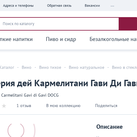
...
Адреса и телефоны
Обратная связь
Вакансии
пкие напитки
Пиво и сидр
Безалкогольные на
Каталог
-
Вино
-
Вино тихое
-
Вино натуральное
-
Вино в стек
рия дей Кармелитани Гави Ди Гав
i Carmelitani Gavi di Gavi DOCG
1 отзыв
В мою коллекцию
Поделиться
Описание