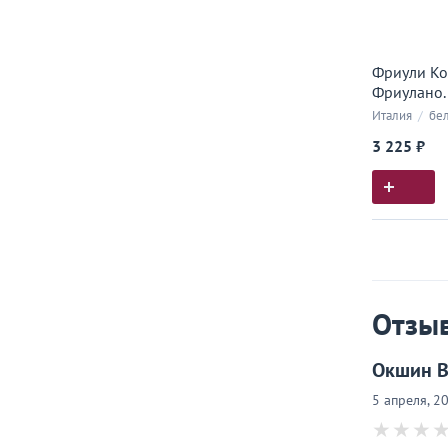
Фриули Ко
Фриулано. 
Италия
/
бе
3 225 ₽
Истор
Все, что
Отзы
Окшин В
5 апреля, 2