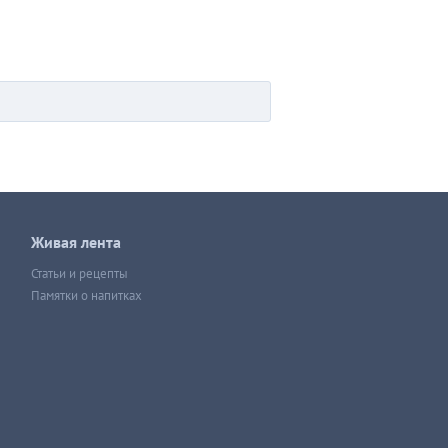
Живая лента
Статьи и рецепты
Памятки о напитках