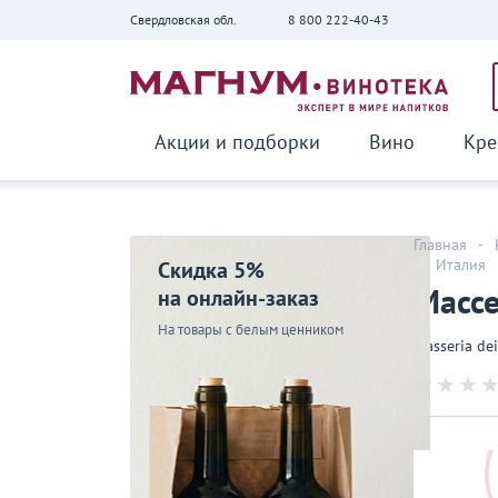
Свердловская обл.
8 800 222-40-43
Вернуться
Акции и подборки
Вино
Кре
Главная
-
-
Италия
Скидка 5%
Массе
на онлайн-заказ
На товары с белым ценником
Masseria de