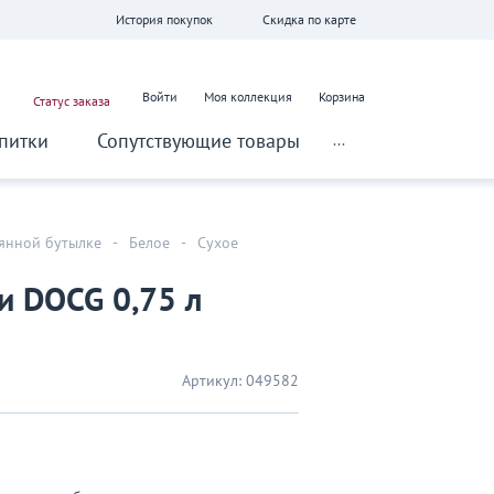
История покупок
Скидка по карте
Войти
Моя коллекция
Корзина
Статус заказа
питки
Сопутствующие товары
...
лянной бутылке
-
Белое
-
Сухое
и DOCG 0,75 л
Артикул:
049582