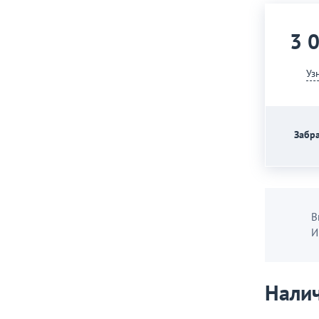
3 
Уз
Забра
В
И
Налич