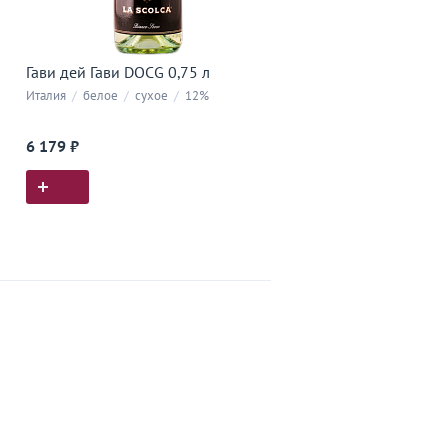
Гави дей Гави DOCG 0,75 л
Италия
/
белое
/
сухое
/
12%
6 179 ₽