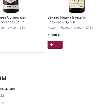
лли Ориентали.
Венето Инама Вулкайя
Тунелла 0,75 л
Совиньон 0,75 л
лое
/
сухое
/
13%
Италия
/
белое
/
сухое
/
13.5%
3 800 ₽
ия покупок
 вы у нас покупали
вы
италий
022