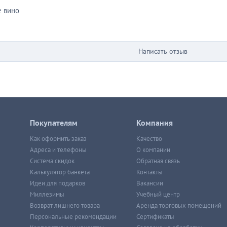
 вино
Написать отзыв
Покупателям
Компания
Как оформить заказ
Качество
Адреса и телефоны
О компании
Система скидок
Обратная связь
Калькулятор банкета
Контакты
Идеи для подарков
Вакансии
Миллезимы
Учебный центр
Возврат лишнего товара
Аренда торговых помещений
Персональные рекомендации
Сертификаты