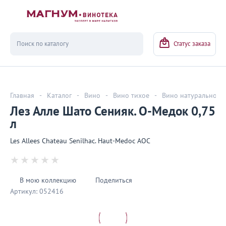
Вернуться
Статус заказа
Главная
-
Каталог
-
Вино
-
Вино тихое
-
Вино натуральное
Лез Алле Шато Сенияк. О-Медок 0,75
л
Les Allees Chateau Senilhac. Haut-Medoc AOC
В мою коллекцию
Поделиться
Артикул:
052416