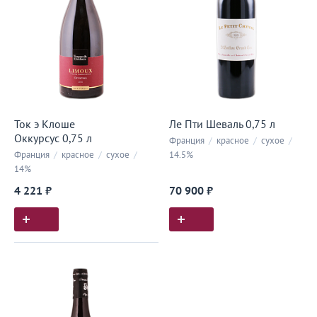
Ток э Клоше
Ле Пти Шеваль 0,75 л
Оккурсус 0,75 л
Франция
/
красное
/
сухое
/
Франция
/
красное
/
сухое
/
14.5%
14%
4 221 ₽
70 900 ₽