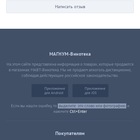
Написать отзыв
МАГНУМ-Винотека
На этом сайте представлена информация о товарах, которые продаются
в магазинах МАВТ-Винотека. Мы не продаем алкоголь дистанционно,
соблюдая действующее российское законодательство.
Приложение
Приложение
для Android
для iOS
Если вы нашли ошибку, то
выделите
это слово или фотографию
и
нажмите
Ctrl+Enter
Покупателям