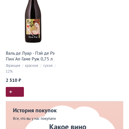
Валь де Луар - Пэй де Рэ
Пин`Ап Гаме Руж 0,75 л
Франция
/
красное
/
сухое
/
12%
2 510 ₽
История покупок
Все, что вы у нас покупали