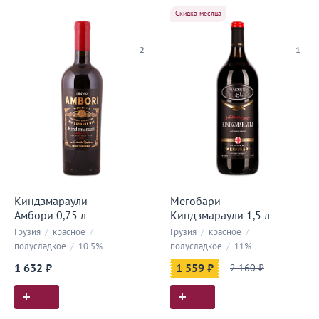
Скидка месяца
2
1
Киндзмараули
Мегобари
Амбори 0,75 л
Киндзмараули 1,5 л
Грузия
/
красное
/
Грузия
/
красное
/
полусладкое
/
10.5%
полусладкое
/
11%
1 632 ₽
1 559 ₽
2 160 ₽