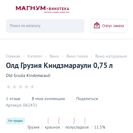
Вернуться
Статус заказа
Главная
-
Каталог
-
Вино
-
Вино тихое
-
Вино натуральное
Олд Грузия Киндзмараули 0,75 л
Old Gruzia Kindzmarauli
1 отзыв
В мою коллекцию
Поделиться
Артикул:
062431
Хит продаж
Грузия
/
красное
/
полусладкое
/
11.5%