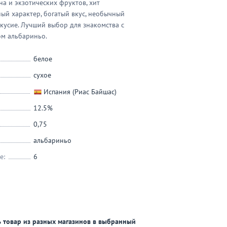
на и экзотических фруктов, хит
ный характер, богатый вкус, необычный
вкусие. Лучший выбор для знакомства с
ом альбариньо.
белое
сухое
Испания (Риас Байшас)
12.5%
0,75
альбариньо
е:
6
 товар из разных магазинов в выбранный