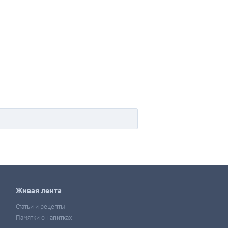
Живая лента
Статьи и рецепты
Памятки о напитках