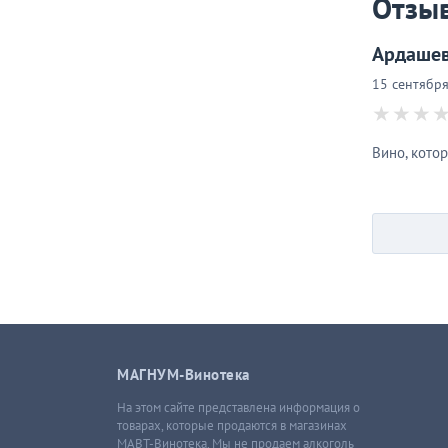
Отзы
Ардаше
15 сентября
Вино, кото
МАГНУМ-Винотека
На этом сайте представлена информация о
товарах, которые продаются в магазинах
МАВТ-Винотека. Мы не продаем алкоголь