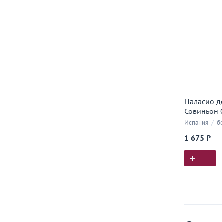
Паласио д
Совиньон 0
Испания
/
б
1 675 ₽
Истор
Все, что