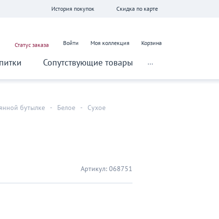
История покупок
Скидка по карте
Войти
Моя коллекция
Корзина
Статус заказа
питки
Сопутствующие товары
...
лянной бутылке
-
Белое
-
Сухое
Артикул:
068751