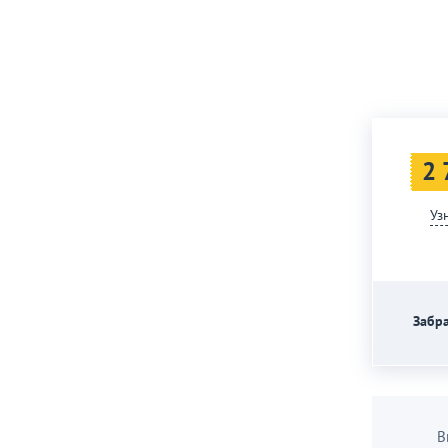
2 
Уз
Забра
В