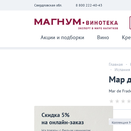
Свердловская обл.
8 800 222-40-43
Вернуться
Акции и подборки
Вино
Кре
Главная
-
-
Испания
Мар д
Mar de Frad
Скидка 5%
на онлайн-заказ
Коллекция 
На товары с белым ценником