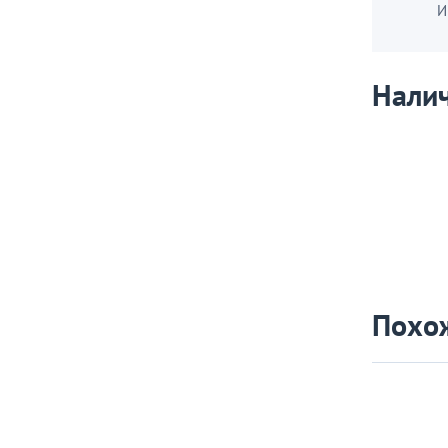
И
Налич
Похо