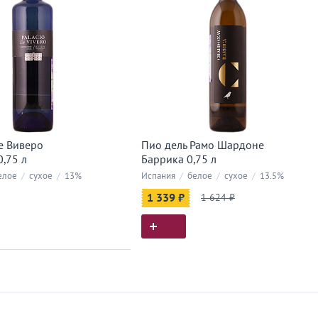
е Виверо
Пио дель Рамо Шардоне
,75 л
Баррика 0,75 л
елое
/
сухое
/
13%
Испания
/
белое
/
сухое
/
13.5%
1 339 ₽
1 624 ₽
ия покупок
 вы у нас покупали