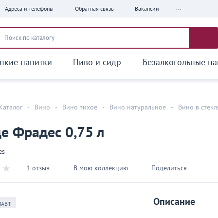
...
Адреса и телефоны
Обратная связь
Вакансии
пкие напитки
Пиво и сидр
Безалкогольные на
Каталог
-
Вино
-
Вино тихое
-
Вино натуральное
-
Вино в стек
е Фрадес 0,75 л
es
1 отзыв
В мою коллекцию
Поделиться
Описание
МАВТ