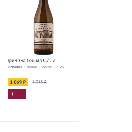
Грин энд Социал 0,75 л
Испания
/
белое
/
сухое
/
13%
1 069 ₽
1 315 ₽