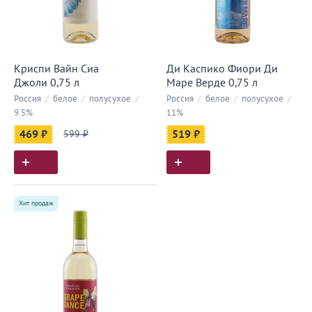
Криспи Вайн Сиа
Ди Каспико Фиори Ди
Джоли 0,75 л
Маре Верде 0,75 л
Россия
/
белое
/
полусухое
/
Россия
/
белое
/
полусухое
/
9.5%
11%
469 ₽
599 ₽
519 ₽
Хит продаж