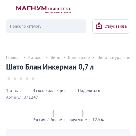
Вернуться
Статус заказа
Главная
-
Каталог
-
Вино
-
Вино тихое
-
Вино натуральное
Шато Блан Инкерман 0,7 л
1 отзыв
В мою коллекцию
Поделиться
Артикул:
071247
Россия
/
белое
/
полусухое
/
12.5%