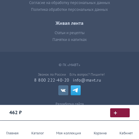
Согласие на обработку персональных данных
Политика обработки персональных данных
Живая лента
Статьи и рецепты
Памятки о напитках
© ГК «МАВТ»
Звонок по России
Есть вопрос? Пишите!
8 800 222-40-20
info@mavt.ru
Разработка сайта
462 ₽
Главная
Каталог
Моя коллекция
Корзина
Кабинет