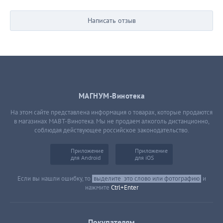
Написать отзыв
МАГНУМ-Винотека
На этом сайте представлена информация о товарах, которые продаются
в магазинах МАВТ-Винотека. Мы не продаем алкоголь дистанционно,
соблюдая действующее российское законодательство.
Приложение
Приложение
для Android
для iOS
Если вы нашли ошибку, то
выделите
это слово или фотографию
и
нажмите
Ctrl+Enter
Покупателям