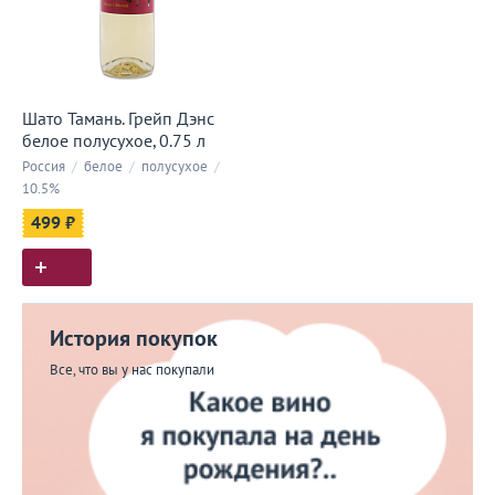
Шато Тамань. Грейп Дэнс
белое полусухое, 0.75 л
Россия
/
белое
/
полусухое
/
10.5%
499 ₽
История покупок
Все, что вы у нас покупали