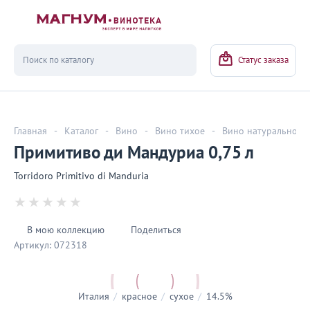
Вернуться
Статус заказа
Главная
-
Каталог
-
Вино
-
Вино тихое
-
Вино натуральное
Примитиво ди Мандуриа 0,75 л
Torridoro Primitivo di Manduria
В мою коллекцию
Поделиться
Артикул:
072318
Италия
/
красное
/
сухое
/
14.5%