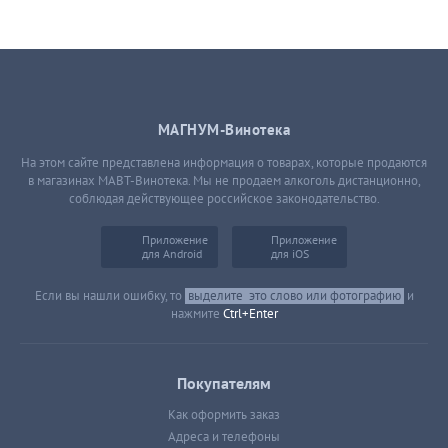
МАГНУМ-Винотека
На этом сайте представлена информация о товарах, которые продаются
в магазинах МАВТ-Винотека. Мы не продаем алкоголь дистанционно,
соблюдая действующее российское законодательство.
Приложение
Приложение
для Android
для iOS
Если вы нашли ошибку, то
выделите
это слово или фотографию
и
нажмите
Ctrl+Enter
Покупателям
Как оформить заказ
Адреса и телефоны