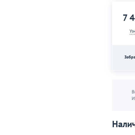
7 
Уз
Забра
В
И
Налич