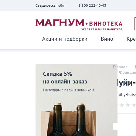
Свердловская обл.
8 800 222-40-43
Вернуться
Акции и подборки
Вино
Кре
Главная
-
-
Франци
Скидка 5%
Пуйи-
на онлайн-заказ
На товары с белым ценником
Pouilly-Fuis