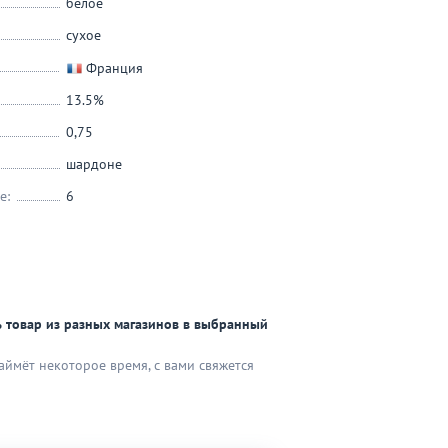
белое
сухое
Франция
13.5%
0,75
шардоне
е:
6
 товар из разных магазинов в выбранный
аймёт некоторое время, с вами свяжется