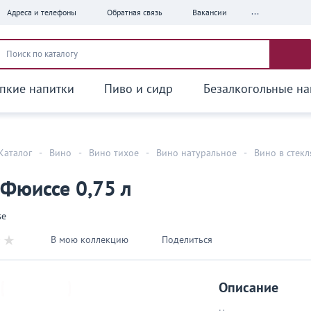
...
Адреса и телефоны
Обратная связь
Вакансии
пкие напитки
Пиво и сидр
Безалкогольные на
Каталог
-
Вино
-
Вино тихое
-
Вино натуральное
-
Вино в стек
я
Фюиссе 0,75 л
se
В мою коллекцию
Поделиться
Описание