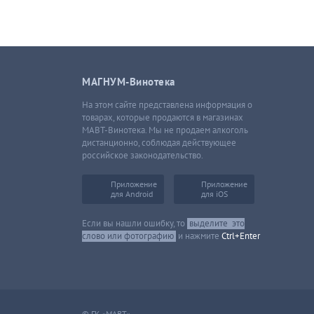
МАГНУМ-Винотека
На этом сайте представлена информация о
товарах, которые продаются в магазинах
МАВТ-Винотека. Мы не продаем алкоголь
дистанционно, соблюдая действующее
российское законодательство.
Приложение
Приложение
для Android
для iOS
Если вы нашли ошибку, то
выделите
это
слово или фотографию
и нажмите
Ctrl+Enter
© ГК «МАВТ»