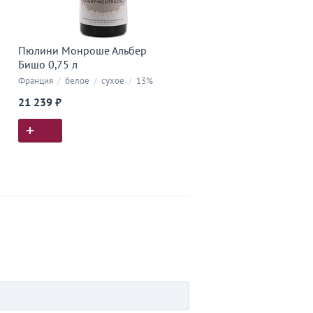
Пюлини Монроше Альбер
Бишо 0,75 л
Франция
/
белое
/
сухое
/
13%
21 239 ₽