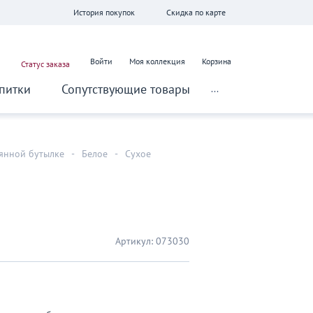
История покупок
Скидка по карте
Войти
Моя коллекция
Корзина
Статус заказа
питки
Сопутствующие товары
...
лянной бутылке
-
Белое
-
Сухое
Артикул:
073030