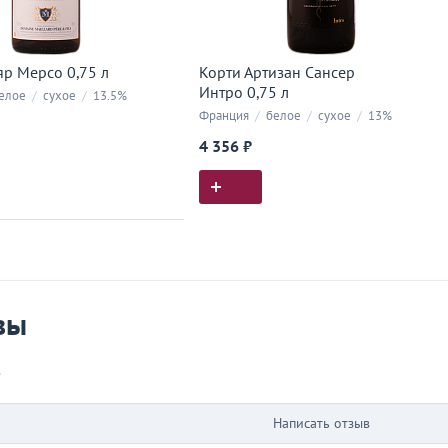
р Мерсо 0,75 л
Корти Артизан Сансер
Интро 0,75 л
елое
/
сухое
/
13.5%
Франция
/
белое
/
сухое
/
13%
4 356 ₽
ия покупок
 вы у нас покупали
вы
в
Написать отзыв