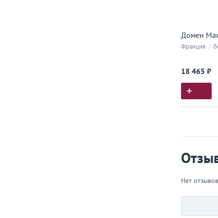
Домен Мая
Франция
/
б
18 465 ₽
Истор
Все, что
Отзы
Нет отзыво