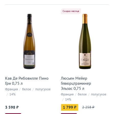
Скидка месяца
Кав Де Рибовилле Пино
Люсьен Мейер
Гри 0,75 л
Гевюрцтраминер
Эльзас 0,75 л
Франция
/
белое
/
полусухое
/
14%
Франция
/
белое
/
полусухое
/
14%
3 598 ₽
1 799 ₽
2 258 ₽