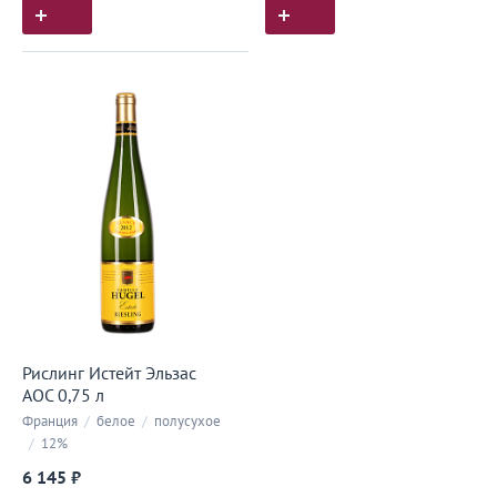
Рислинг Истейт Эльзас
АОС 0,75 л
Франция
/
белое
/
полусухое
/
12%
6 145 ₽