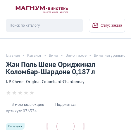
Вернуться
Статус заказа
Главная
-
Каталог
-
Вино
-
Вино тихое
-
Вино натуральное
Жан Поль Шене Ориджинал
Коломбар-Шардоне 0,187 л
J. P. Chenet Original Colombard-Chardonnay
В мою коллекцию
Поделиться
Артикул:
076334
Хит продаж