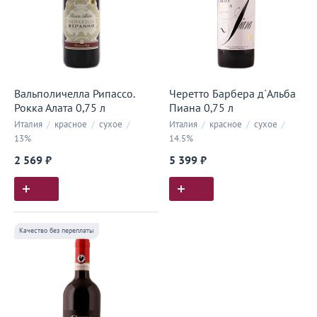
Вальполичелла Рипассо.
Черетто Барбера д`Альба
Рокка Алата 0,75 л
Пиана 0,75 л
Италия
/
красное
/
сухое
/
Италия
/
красное
/
сухое
/
13%
14.5%
2 569 ₽
5 399 ₽
Качество без переплаты