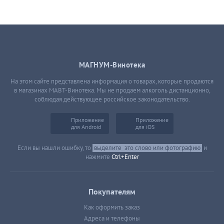
МАГНУМ-Винотека
На этом сайте представлена информация о товарах, которые продаются
в магазинах МАВТ-Винотека. Мы не продаем алкоголь дистанционно,
соблюдая действующее российское законодательство.
Приложение
Приложение
для Android
для iOS
Если вы нашли ошибку, то
выделите
это слово или фотографию
и
нажмите
Ctrl+Enter
Покупателям
Как оформить заказ
Адреса и телефоны