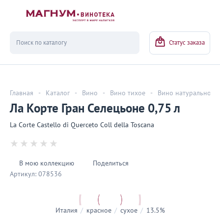
Вернуться
Статус заказа
Главная
-
Каталог
-
Вино
-
Вино тихое
-
Вино натуральное
Ла Корте Гран Селецьоне 0,75 л
La Corte Castello di Querceto Coll della Toscana
В мою коллекцию
Поделиться
Артикул:
078536
Италия
/
красное
/
сухое
/
13.5%