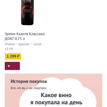
Эремо Кьянти Классико
ДОКГ 0,75 л
Италия
/
красное
/
сухое
/
13.5%
1 299 ₽
История покупок
Все, что вы у нас покупали