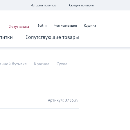
История покупок
Скидка по карте
Войти
Моя коллекция
Корзина
Статус заказа
питки
Сопутствующие товары
...
лянной бутылке
-
Красное
-
Сухое
Артикул:
078539