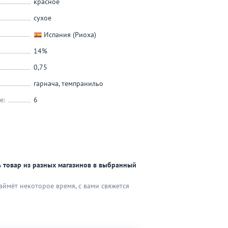
красное
сухое
Испания (Риоха)
14%
0,75
гарнача
,
темпранильо
е:
6
 товар из разных магазинов в выбранный
аймёт некоторое время, с вами свяжется