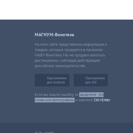
МАГНУМ-Винотека
На этом сайте представлена информация о
товарах, которые продаются в магазинах
МАВТ-Винотека. Мы не продаем алкоголь
дистанционно, соблюдая действующее
российское законодательство.
Приложение
Приложение
для Android
для iOS
Если вы нашли ошибку, то
выделите
это
слово или фотографию
и нажмите
Ctrl+Enter
© ГК «МАВТ»