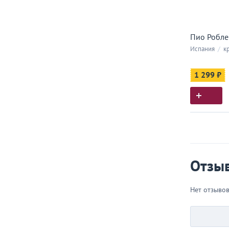
Пио Робле 
Испания
/
кр
1 299 ₽
Истор
Все, что
Отзы
Нет отзыво