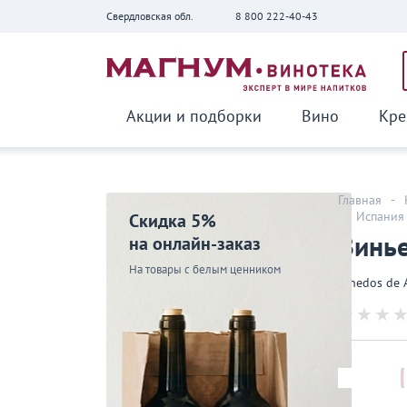
Свердловская обл.
8 800 222-40-43
Вернуться
Акции и подборки
Вино
Кре
Главная
-
-
Испания
Скидка 5%
Винье
на онлайн-заказ
На товары с белым ценником
Vinedos de 