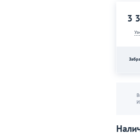
3 
Уз
Забра
В
И
Налич