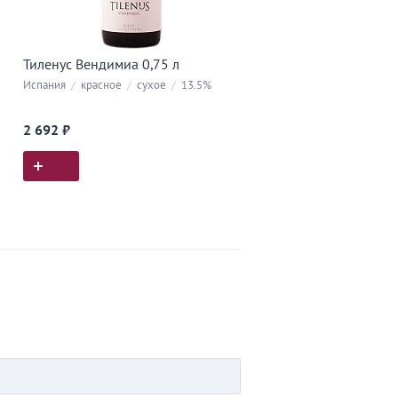
Тиленус Вендимиа 0,75 л
Испания
/
красное
/
сухое
/
13.5%
2 692 ₽