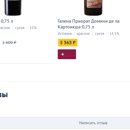
0,75 л
Галена Приорат Домини де ла
Картоикша 0,75 л
асное
/
сухое
/
15%
Испания
/
красное
/
сухое
/
14.5%
1 600 ₽
5 363 ₽
ия покупок
 вы у нас покупали
вы
в
Написать отзыв