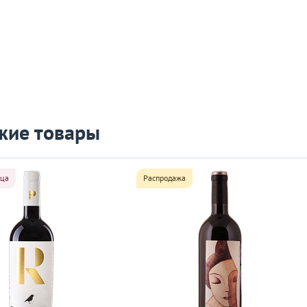
жие товары
яца
Распродажа