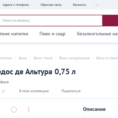
...
Адреса и телефоны
Обратная связь
Вакансии
пкие напитки
Пиво и сидр
Безалкогольные на
Каталог
-
Вино
-
Вино тихое
-
Вино натуральное
-
Вино в стек
дос де Альтура 0,75 л
Altura
В мою коллекцию
Поделиться
Описание