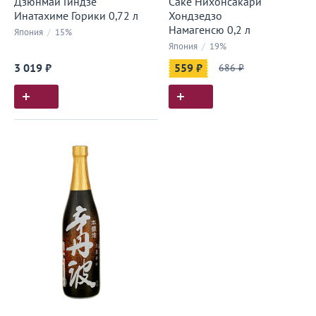
Дзюнмай Гиндзе
Саке Нихонсакари
Инатахиме Горики 0,72 л
Хондзедзо
Намагенсю 0,2 л
Япония
/
15%
Япония
/
19%
3 019 ₽
559 ₽
686 ₽