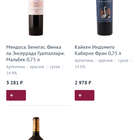
Мендоса. Бенегас. Финка
Кайкен Индомито
ла Энсеррада Гуалталлари.
Каберне Фран 0,75 л
Мальбек 0,75 л
Аргентина
/
красное
/
сухое
/
Аргентина
/
красное
/
сухое
/
14.5%
14.9%
3 281 ₽
2 978 ₽