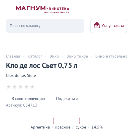
Вернуться
Статус заказа
Главная
-
Каталог
-
Вино
-
Вино тихое
-
Вино натуральное
Кло де лос Сьет 0,75 л
Clos de los Siete
В мою коллекцию
Поделиться
Артикул:
054713
Аргентина
/
красное
/
сухое
/
14.5%