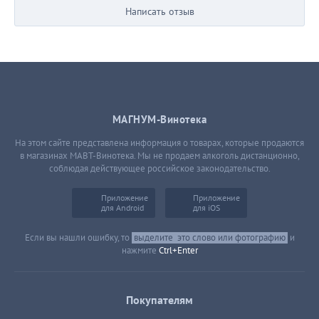
Написать отзыв
МАГНУМ-Винотека
На этом сайте представлена информация о товарах, которые продаются
в магазинах МАВТ-Винотека. Мы не продаем алкоголь дистанционно,
соблюдая действующее российское законодательство.
Приложение
Приложение
для Android
для iOS
Если вы нашли ошибку, то
выделите
это слово или фотографию
и
нажмите
Ctrl+Enter
Покупателям