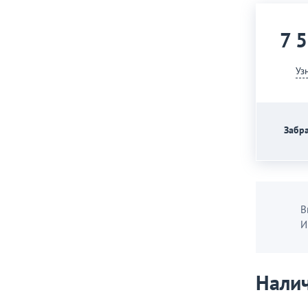
7 
Уз
Забра
В
И
Налич