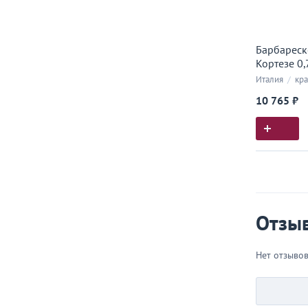
Барбареск
Кортезе 0,
Италия
/
кра
10 765 ₽
Истор
Все, что
Отзы
Нет отзыво