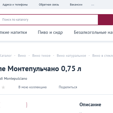
...
Адреса и телефоны
Обратная связь
Вакансии
пкие напитки
Пиво и сидр
Безалкогольные на
Каталог
-
Вино
-
Вино тихое
-
Вино натуральное
-
Вино в стек
е Монтепульчано 0,75 л
 di Montepulciano
В мою коллекцию
Поделиться
Описание