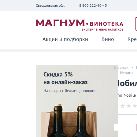
Свердловская обл.
8 800 222-40-43
Вернуться
Акции и подборки
Вино
Кре
Главная
-
-
Италия
Скидка 5%
Нобил
на онлайн-заказ
На товары с белым ценником
Vino Nobile