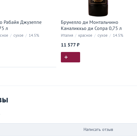
о Рабайя Джузеппе
Брунелло ди Монтальчино
75 л
Каналиккьо ди Сопра 0,75 л
сное
/
сухое
/
14.5%
Италия
/
красное
/
сухое
/
14.5%
11 577 ₽
ия покупок
 вы у нас покупали
вы
в
Написать отзыв