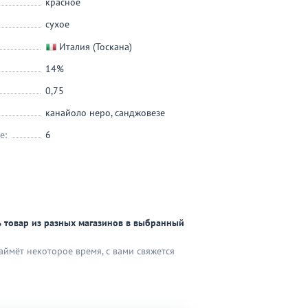
красное
сухое
Италия (Тоскана)
14%
0,75
канайоло неро
,
санджовезе
е:
6
 товар из разных магазинов в выбранный
аймёт некоторое время, с вами свяжется