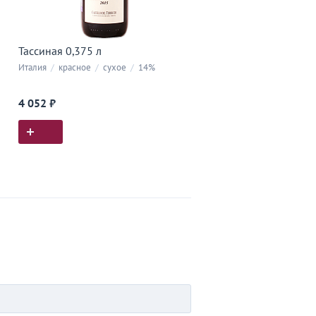
Тассиная 0,375 л
Италия
/
красное
/
сухое
/
14%
4 052 ₽