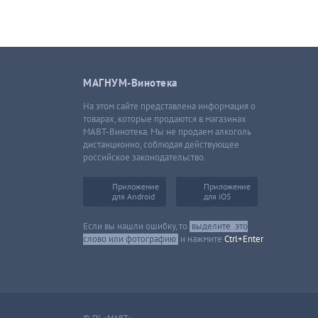
МАГНУМ-Винотека
На этом сайте представлена информация о
товарах, которые продаются в магазинах
МАВТ-Винотека. Мы не продаем алкоголь
дистанционно, соблюдая действующее
российское законодательство.
Приложение
Приложение
для Android
для iOS
Если вы нашли ошибку, то
выделите
это
слово или фотографию
и нажмите
Ctrl+Enter
© ГК «МАВТ»