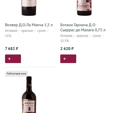
Волвер Д.О.Ла Манча 1,5 л
Ботани Гарнача Д О
Сьеррас де Малага 0,75 л
Испания
/
красное
/
сухое
/
15%
Испания
/
красное
/
сухое
/
15.5%
7 682 ₽
2 620 ₽
Рейтинговое вино