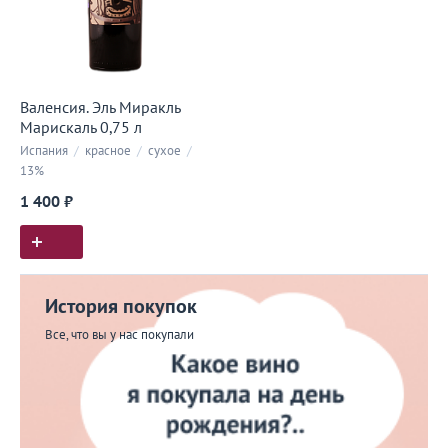
Валенсия. Эль Миракль
Марискаль 0,75 л
Испания
/
красное
/
сухое
/
13%
1 400 ₽
История покупок
Все, что вы у нас покупали