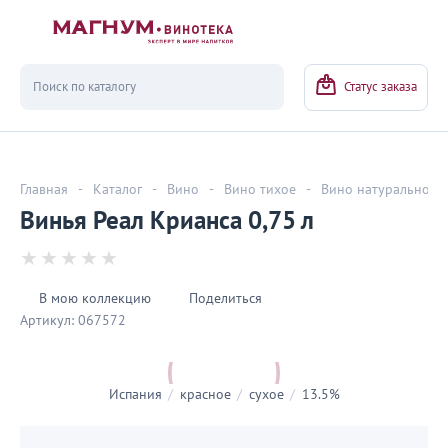
Вернуться
Статус заказа
Главная
-
Каталог
-
Вино
-
Вино тихое
-
Вино натуральное
Винья Реал Крианса 0,75 л
В мою коллекцию
Поделиться
Артикул:
067572
Испания
/
красное
/
сухое
/
13.5%