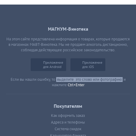
МАГНУМ-Винотека
На этом сайте представлена информация о товарах, которые продаются
в магазинах МАВТ-Винотека. Мы не продаем алкоголь дистанционно,
соблюдая действующее российское законодательство.
Приложение
Приложение
для Android
для iOS
Если вы нашли ошибку, то
выделите
это слово или фотографию
и
нажмите
Ctrl+Enter
Покупателям
Как оформить заказ
Адреса и телефоны
Система скидок
Калькулятор банкета