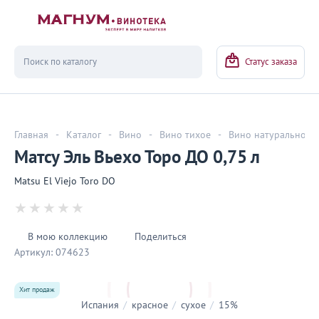
Вернуться
Статус заказа
Главная
-
Каталог
-
Вино
-
Вино тихое
-
Вино натуральное
Матсу Эль Вьехо Торо ДО 0,75 л
Matsu El Viejo Toro DO
В мою коллекцию
Поделиться
Артикул:
074623
Хит продаж
Испания
/
красное
/
сухое
/
15%