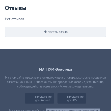
Отзывы
Нет отзывов
Написать отзыв
МАГНУМ-Винотека
На этом сайте представлена информация о товарах, которые продаются
в магазинах МАВТ-Винотека. Мы не продаем алкоголь дистанционно,
соблюдая действующее российское законодательство.
Приложение
Приложение
для Android
для iOS
Если вы нашли ошибку, то
выделите
это слово или фотографию
и