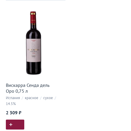
Вискарра Сенда дель
Оро 0,75 л
Испания
/
красное
/
сухое
/
14.5%
2 309 ₽