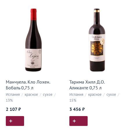
Манчуела. Кло Лохен.
Тарима Хилл Д.О.
Бобаль 0,75 л
Аликанте 0,75 л
Испания
/
красное
/
сухое
/
Испания
/
красное
/
сухое
/
13%
15%
2 107 ₽
3 456 ₽