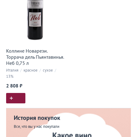
Коллине Новарези.
Торрача дель Пьянтавинья.
Неб 0,75 л
Италия
/
красное
/
сухое
/
13%
2 808 ₽
История покупок
Все, что вы у нас покупали