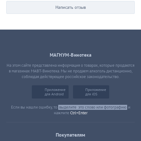
Написать отзыв
МАГНУМ-Винотека
На этом сайте представлена информация о товарах, которые продаются
в магазинах МАВТ-Винотека. Мы не продаем алкоголь дистанционно,
соблюдая действующее российское законодательство.
Приложение
Приложение
для Android
для iOS
Если вы нашли ошибку, то
выделите
это слово или фотографию
и
нажмите
Ctrl+Enter
Покупателям