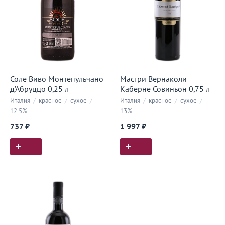
Соле Виво Монтепульчано
Мастри Вернаколи
д’Абруццо 0,25 л
Каберне Совиньон 0,75 л
Италия
/
красное
/
сухое
/
Италия
/
красное
/
сухое
/
12.5%
13%
737 ₽
1 997 ₽