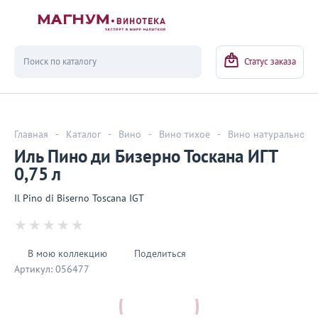
Вернуться
Статус заказа
Главная
-
Каталог
-
Вино
-
Вино тихое
-
Вино натуральное
Иль Пино ди Бизерно Тоскана ИГТ
0,75 л
Il Pino di Biserno Toscana IGT
В мою коллекцию
Поделиться
Артикул:
056477