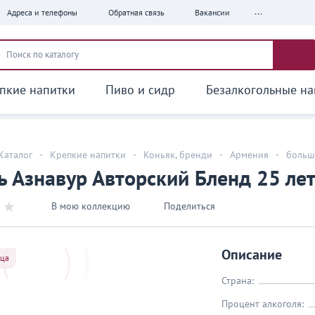
...
Адреса и телефоны
Обратная связь
Вакансии
пкие напитки
Пиво и сидр
Безалкогольные на
Каталог
-
Крепкие напитки
-
Коньяк, бренди
-
Армения
-
больш
 Азнавур Авторский Бленд 25 лет
В мою коллекцию
Поделиться
Описание
яца
Страна:
Процент алкоголя: