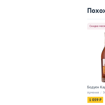
Похо
Скидка мес
Бодуен Кар
Армения
/
3
1 059 ₽