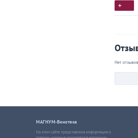
Истор
Все, что
Отзы
Нет отзыво
МАГНУМ-Винотека
На этом сайте представлена информация о
товарах, которые продаются в магазинах