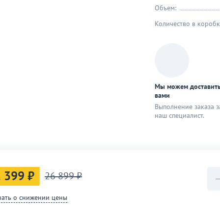
Объем:
Количество в коробк
Мы можем доставить
вами
Выполнение заказа з
наш специaлист.
 399 ₽
26 899 ₽
нать о снижении цены