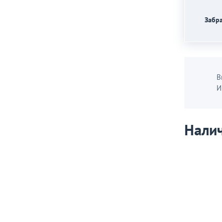
Забра
В
И
Налич