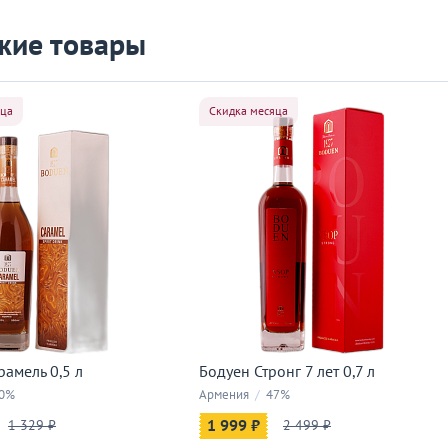
жие товары
яца
Скидка месяца
амель 0,5 л
Бодуен Стронг 7 лет 0,7 л
0%
Армения
/
47%
1 329 ₽
1 999 ₽
2 499 ₽