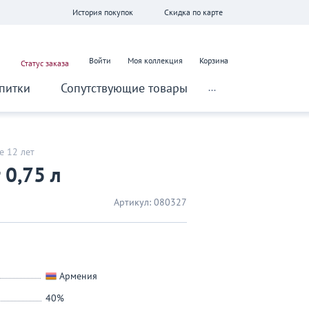
История покупок
Скидка по карте
Войти
Моя коллекция
Корзина
Статус заказа
питки
Сопутствующие товары
...
е 12 лет
 0,75 л
Артикул:
080327
Армения
40%