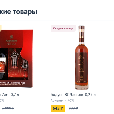
жие товары
Скидка месяца
 7лет 0,7 л
Бодуен ВС Элеганс 0,25 л
0%
Армения
/
40%
3 999 ₽
645 ₽
809 ₽