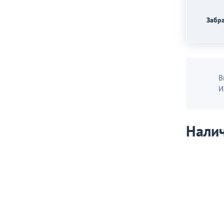
Забра
В
И
Налич