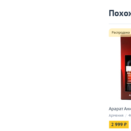
Похо
Распродажа
Арарат Ани
Армения
/
4
2 999 ₽