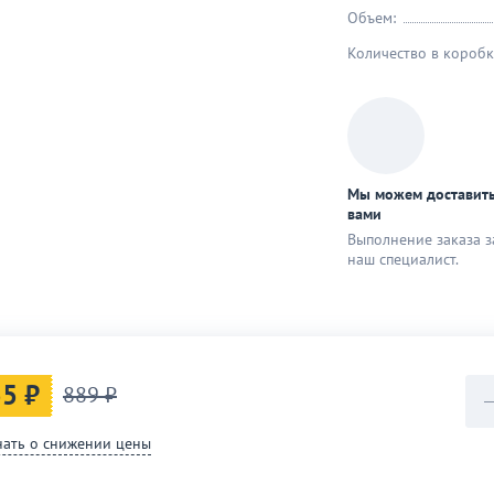
Объем:
Количество в коробк
Мы можем доставить
вами
Выполнение заказа з
наш специaлист.
5 ₽
889 ₽
нать о снижении цены