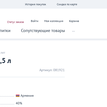
История покупок
Скидка по карте
Войти
Моя коллекция
Корзина
Статус заказа
питки
Сопутствующие товары
...
 лет
,5 л
Артикул:
081921
Армения
40%