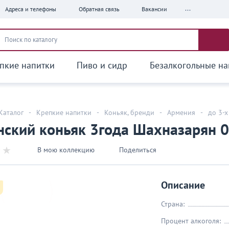
...
Адреса и телефоны
Обратная связь
Вакансии
пкие напитки
Пиво и сидр
Безалкогольные на
Каталог
-
Крепкие напитки
-
Коньяк, бренди
-
Армения
-
до 3-х
ский коньяк 3года Шахназарян 0
В мою коллекцию
Поделиться
Описание
Страна:
Процент алкоголя: