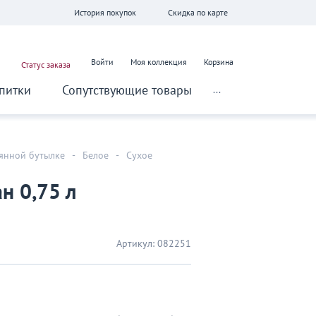
История покупок
Скидка по карте
Войти
Моя коллекция
Корзина
Статус заказа
питки
Сопутствующие товары
...
лянной бутылке
-
Белое
-
Сухое
н 0,75 л
Артикул:
082251