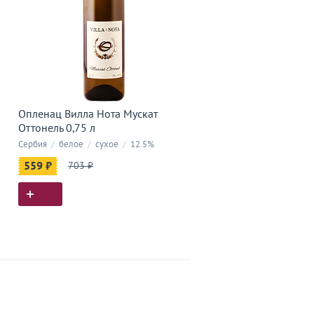
Опленац Вилла Нота Мускат
Оттонель 0,75 л
Сербия
/
белое
/
сухое
/
12.5%
559 ₽
703 ₽