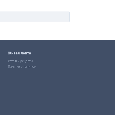
Живая лента
Статьи и рецепты
Памятки о напитках