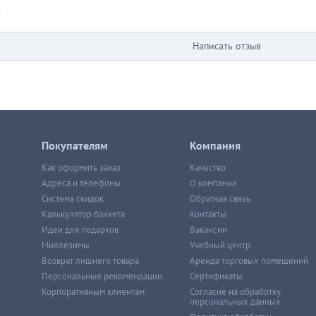
в
Написать отзыв
Покупателям
Компания
Как оформить заказ
Качество
Адреса и телефоны
О компании
Система скидок
Обратная связь
Калькулятор банкета
Контакты
Идеи для подарков
Вакансии
Миллезимы
Учебный центр
Возврат лишнего товара
Аренда торговых помещений
Персональные рекомендации
Сертификаты
Корпоративным клиентам
Согласие на обработку
персональных данных