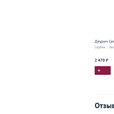
Деурич Се
Сербия
/
бе
2 470 ₽
Истор
Все, что
Отзы