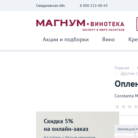
Свердловская обл.
8 800 222-40-43
Вернуться
Акции и подборки
Вино
Кре
Главная
-
-
Другие 
Оплен
Constanta M
Скидка 5%
на онлайн-заказ
Коллекция 
На товары с белым ценником