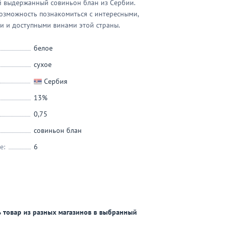
 выдержанный совиньон блан из Сербии.
озможность познакомиться с интересными,
и и доступными винами этой страны.
белое
сухое
Сербия
13%
0,75
совиньон блан
е:
6
 товар из разных магазинов в выбранный