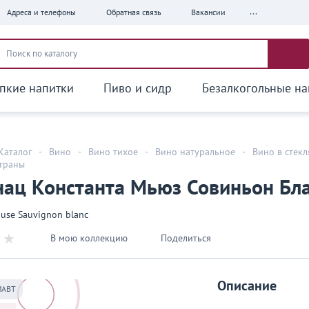
...
Адреса и телефоны
Обратная связь
Вакансии
пкие напитки
Пиво и сидр
Безалкогольные на
Каталог
-
Вино
-
Вино тихое
-
Вино натуральное
-
Вино в стек
страны
ац Константа Мьюз Совиньон Бла
use Sauvignon blanc
В мою коллекцию
Поделиться
Описание
МАВТ