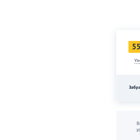
55
Уз
Забра
В
И