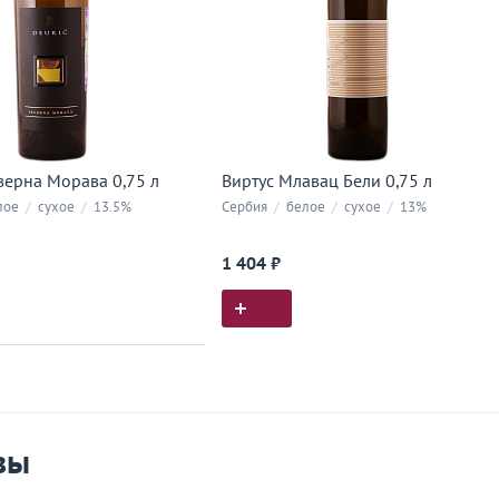
верна Морава 0,75 л
Виртус Млавац Бели 0,75 л
лое
/
сухое
/
13.5%
Сербия
/
белое
/
сухое
/
13%
1 404 ₽
ия покупок
 вы у нас покупали
вы