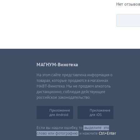
Нет отзыво
МАГНУМ-Винотека
На этом сайте представлена информация о
товарах, которые продаются в магазинах
МАВТ-Винотека. Мы не продаем алкоголь
дистанционно, соблюдая действующее
российское законодательство.
Приложение
Приложение
для Android
для iOS
Если вы нашли ошибку, то
выделите
это
слово или фотографию
и нажмите
Ctrl+Enter