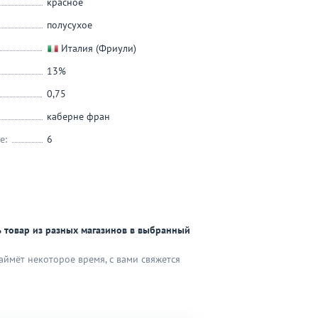
красное
полусухое
Италия (Фриули)
13%
0,75
каберне фран
е:
6
 товар из разных магазинов в выбранный
аймёт некоторое время, с вами свяжется