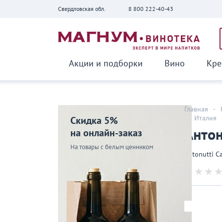
Свердловская обл.
8 800 222-40-43
Вернуться
Акции и подборки
Вино
Кре
Главная
-
-
Италия
Скидка 5%
Антон
на онлайн-заказ
На товары с белым ценником
Antonutti C