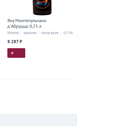
Яну Монтепульчано
д`Абруццо 0,75 л
Италия
/
красное
/
полусухое
/
15.5%
8 287 ₽