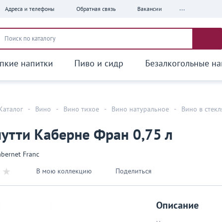
...
Адреса и телефоны
Обратная связь
Вакансии
пкие напитки
Пиво и сидр
Безалкогольные на
Каталог
-
Вино
-
Вино тихое
-
Вино натуральное
-
Вино в стек
утти Каберне Фран 0,75 л
abernet Franc
В мою коллекцию
Поделиться
Описание