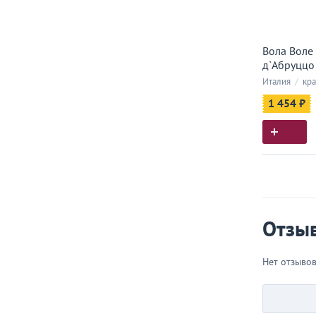
Вола Воле
д`Абруццо 
Италия
/
кра
1 454 ₽
Истор
Все, что
Отзы
Нет отзыво