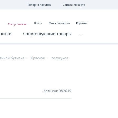
История покупок
Скидка по карте
Войти
Моя коллекция
Корзина
Статус заказа
питки
Сопутствующие товары
...
лянной бутылке
-
Красное
-
полусухое
Артикул:
082649