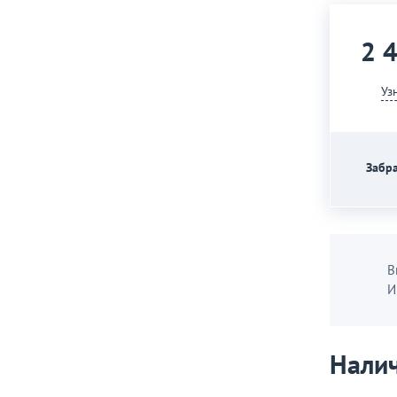
2 
Уз
Забра
В
И
Налич