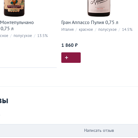
 Монтепульчано
Гран Аппассо Пулия 0,75 л
0,75 л
Италия
/
красное
/
полусухое
/
14.5%
сное
/
полусухое
/
13.5%
1 860 ₽
ия покупок
 вы у нас покупали
вы
в
Написать отзыв