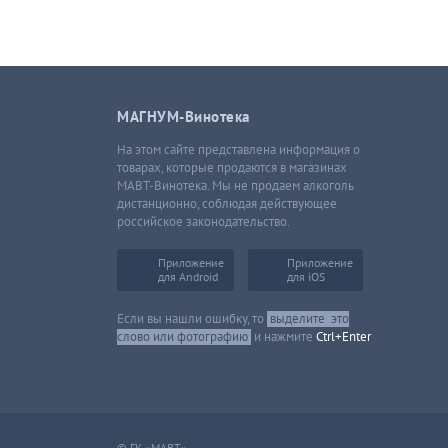
МАГНУМ-Винотека
На этом сайте представлена информация о
товарах, которые продаются в магазинах
МАВТ-Винотека. Мы не продаем алкоголь
дистанционно, соблюдая действующее
российское законодательство.
Приложение
Приложение
для Android
для iOS
Если вы нашли ошибку, то
выделите
это
слово или фотографию
и нажмите
Ctrl+Enter
© ГК «МАВТ»