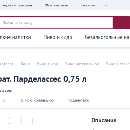
...
Адреса и телефоны
Обратная связь
Вакансии
пкие напитки
Пиво и сидр
Безалкогольные на
Каталог
-
Вино
-
Вино тихое
-
Вино натуральное
-
Вино в стек
ат. Парделассес 0,75 л
elasses
В мою коллекцию
Поделиться
Описание