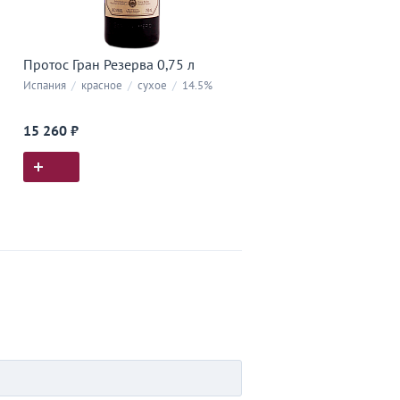
Протос Гран Резерва 0,75 л
Испания
/
красное
/
сухое
/
14.5%
15 260 ₽