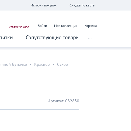
История покупок
Скидка по карте
Войти
Моя коллекция
Корзина
Статус заказа
питки
Сопутствующие товары
...
лянной бутылке
-
Красное
-
Сухое
Артикул:
082830