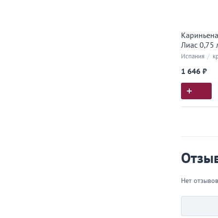
Кариньена
Лиас 0,75 
Испания
/
кр
1 646 ₽
Истор
Все, что
Отзы
Нет отзыво