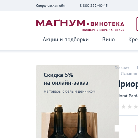
Свердловская обл.
8 800 222-40-43
Вернуться
Акции и подборки
Вино
Кре
Главная
-
-
Испания
Скидка 5%
Приор
на онлайн-заказ
На товары с белым ценником
Priorat Pard