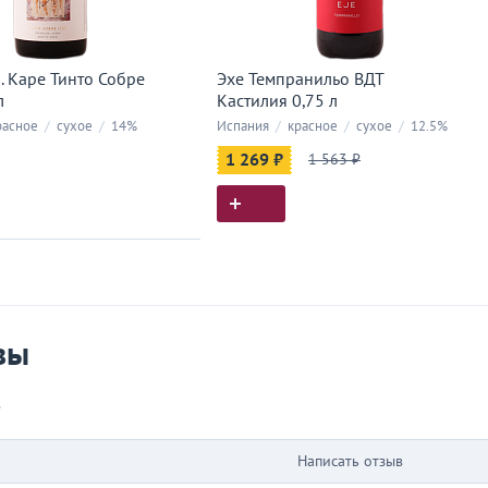
. Каре Тинто Собре
Эхе Темпранильо ВДТ
л
Кастилия 0,75 л
асное
/
сухое
/
14%
Испания
/
красное
/
сухое
/
12.5%
1 269 ₽
1 563 ₽
ия покупок
 вы у нас покупали
вы
в
Написать отзыв