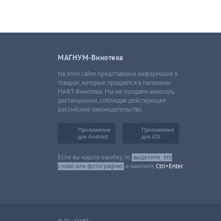
МАГНУМ-Винотека
На этом сайте представлена информация о
товарах, которые продаются в магазинах
МАВТ-Винотека. Мы не продаем алкоголь
дистанционно, соблюдая действующее
российское законодательство.
Приложение
Приложение
для Android
для iOS
Если вы нашли ошибку, то
выделите
это
слово или фотографию
и нажмите
Ctrl+Enter
© ГК «МАВТ»