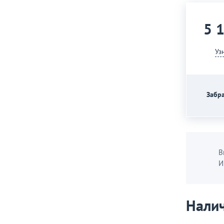
5 
Уз
Забра
В
И
Налич