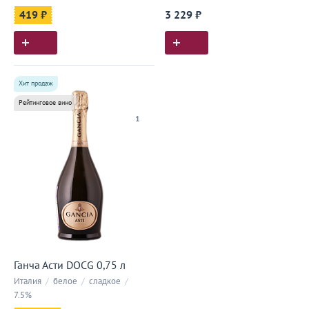
419 ₽
3 229 ₽
Хит продаж
Рейтинговое вино
1
Ганча Асти DOCG 0,75 л
Италия
/
белое
/
сладкое
/
7.5%