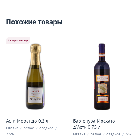
Похожие товары
Скидка месяца
Асти Морандо 0,2 л
Бартенура Москато
д`Асти 0,75 л
Италия
/
белое
/
сладкое
/
7.5%
Италия
/
белое
/
сладкое
/
5%