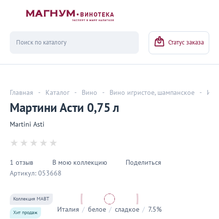
Вернуться
Статус заказа
Главная
-
Каталог
-
Вино
-
Вино игристое, шампанское
-
Игр
Мартини Асти 0,75 л
Martini Asti
1 отзыв
В мою коллекцию
Поделиться
Артикул:
053668
Коллекция МАВТ
Италия
/
белое
/
сладкое
/
7.5%
Хит продаж