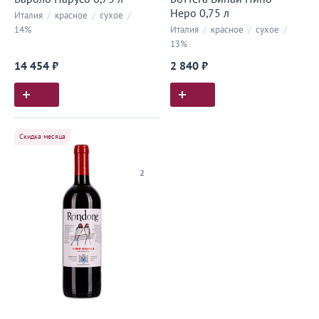
Неро 0,75 л
Италия
/
красное
/
сухое
/
14%
Италия
/
красное
/
сухое
/
13%
14 454 ₽
2 840 ₽
Скидка месяца
2