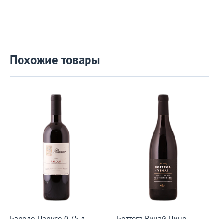
Похожие товары
Бароло Парусо 0,75 л
Боттега Винай Пино