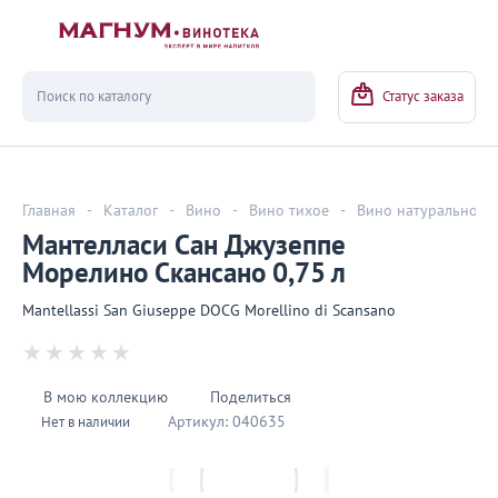
Вернуться
Статус заказа
Главная
-
Каталог
-
Вино
-
Вино тихое
-
Вино натуральное
Мантелласи Сан Джузеппе
Морелино Скансано 0,75 л
Mantellassi San Giuseppe DOCG Morellino di Scansano
В мою коллекцию
Поделиться
Артикул:
040635
Нет в наличии