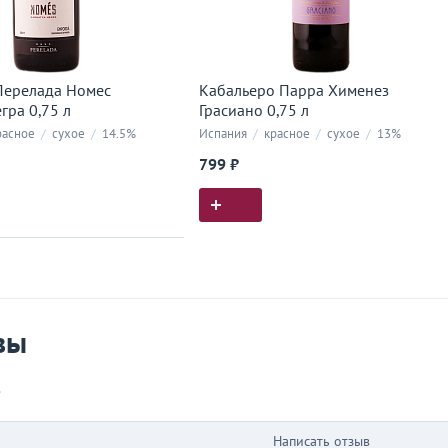
Перелада Номес
Кабальеро Парра Хименез
гра 0,75 л
Грасиано 0,75 л
асное
/
сухое
/
14.5%
Испания
/
красное
/
сухое
/
13%
799 ₽
ия покупок
 вы у нас покупали
вы
в
Написать отзыв