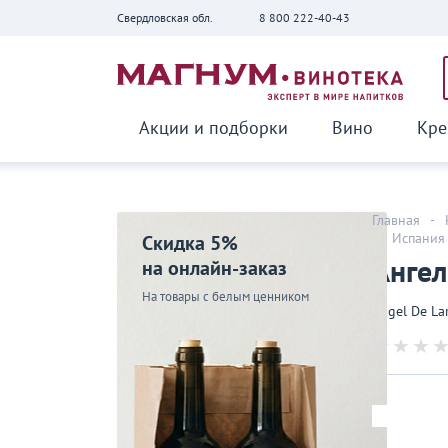
Свердловская обл.
8 800 222-40-43
Вернуться
Акции и подборки
Вино
Кре
Главная
-
-
Испания
Скидка 5%
Ангел
на онлайн-заказ
На товары с белым ценником
Angel De Lar