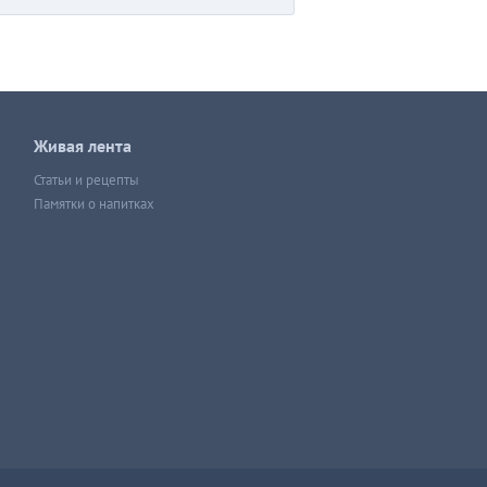
Живая лента
Статьи и рецепты
Памятки о напитках