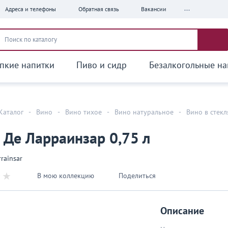
...
Адреса и телефоны
Обратная связь
Вакансии
пкие напитки
Пиво и сидр
Безалкогольные на
Каталог
-
Вино
-
Вино тихое
-
Вино натуральное
-
Вино в стек
 Де Ларраинзар 0,75 л
rainsar
В мою коллекцию
Поделиться
Описание