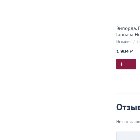
Эмпорда. 
Гарнача Не
Испания
/
кр
1 904 ₽
Истор
Все, что
Отзы
Нет отзыво