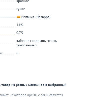
красное
сухое
Испания (Наварра)
14%
0,75
каберне совиньон
,
мерло
,
темпранильо
е:
6
 товар из разных магазинов в выбранный
аймёт некоторое время, с вами свяжется