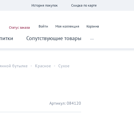
История покупок
Скидка по карте
Войти
Моя коллекция
Корзина
Статус заказа
питки
Сопутствующие товары
...
лянной бутылке
-
Красное
-
Сухое
Артикул:
084120