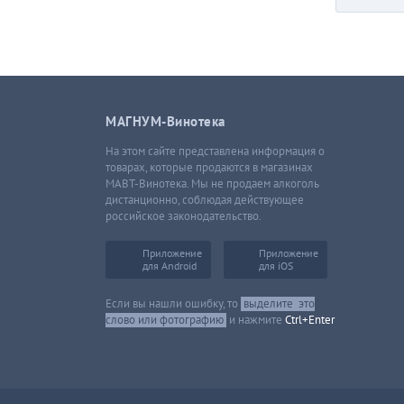
МАГНУМ-Винотека
На этом сайте представлена информация о
товарах, которые продаются в магазинах
МАВТ-Винотека. Мы не продаем алкоголь
дистанционно, соблюдая действующее
российское законодательство.
Приложение
Приложение
для Android
для iOS
Если вы нашли ошибку, то
выделите
это
слово или фотографию
и нажмите
Ctrl+Enter