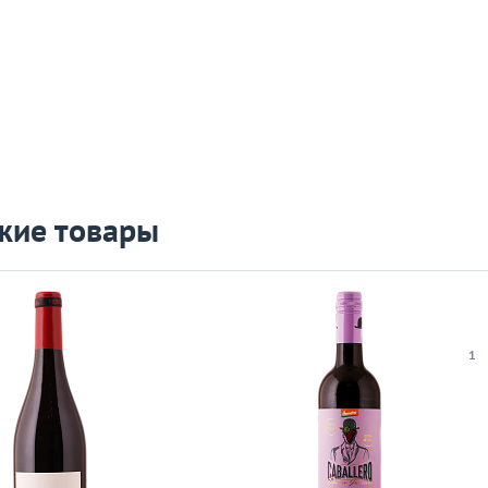
жие товары
1