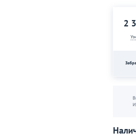
2 
Уз
Забра
В
И
Налич