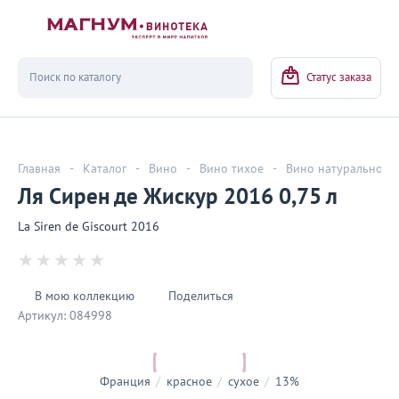
Вернуться
Статус заказа
Главная
-
Каталог
-
Вино
-
Вино тихое
-
Вино натуральное
Ля Сирен де Жискур 2016 0,75 л
La Siren de Giscourt 2016
В мою коллекцию
Поделиться
Артикул:
084998
Франция
/
красное
/
сухое
/
13%