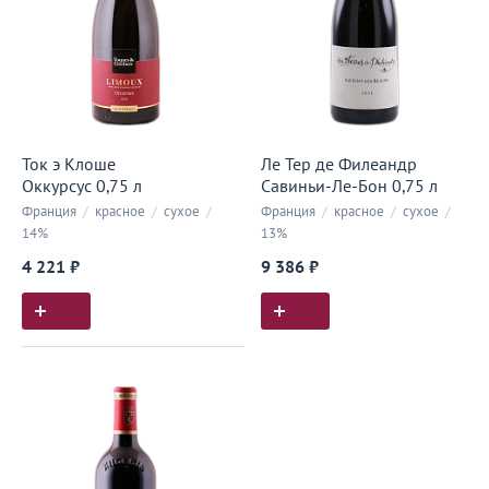
Ток э Клоше
Ле Тер де Филеандр
Оккурсус 0,75 л
Савиньи-Ле-Бон 0,75 л
Франция
/
красное
/
сухое
/
Франция
/
красное
/
сухое
/
14%
13%
4 221 ₽
9 386 ₽