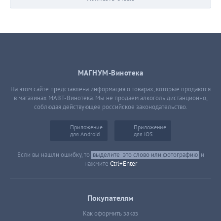
МАГНУМ-Винотека
На этом сайте представлена информация о товарах, которые продаются
в магазинах МАВТ-Винотека. Мы не продаем алкоголь дистанционно,
соблюдая действующее российское законодательство.
Приложение
Приложение
для Android
для iOS
Если вы нашли ошибку, то
выделите
это слово или фотографию
и
нажмите
Ctrl+Enter
Покупателям
Как оформить заказ