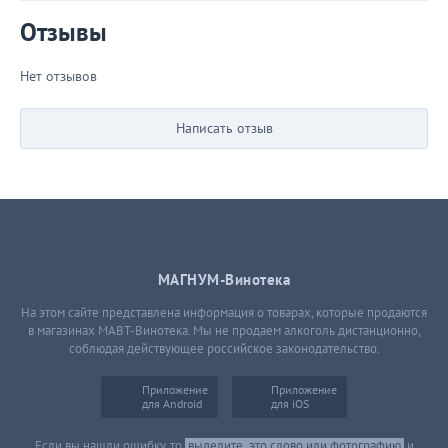
Отзывы
Нет отзывов
Написать отзыв
МАГНУМ-Винотека
На этом сайте представлена информация о товарах, которые продаются
в магазинах МАВТ-Винотека. Мы не продаем алкоголь дистанционно,
соблюдая действующее российское законодательство.
Приложение
Приложение
для Android
для iOS
Если вы нашли ошибку, то
выделите
это слово или фотографию
и