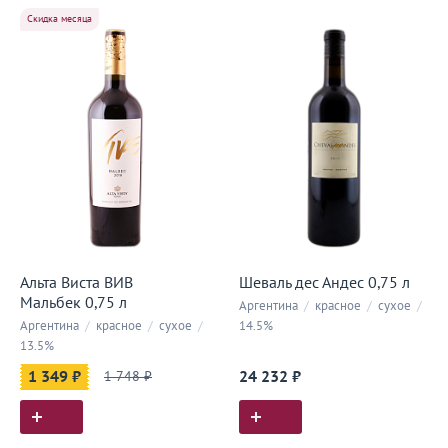
Скидка месяца
Альта Виста ВИВ
Шеваль дес Андес 0,75 л
Мальбек 0,75 л
Аргентина
/
красное
/
сухое
/
Аргентина
/
красное
/
сухое
/
14.5%
13.5%
1 349 ₽
1 748 ₽
24 232 ₽