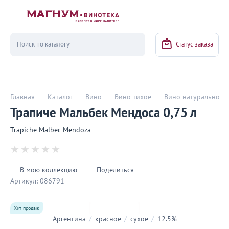
Вернуться
Статус заказа
Главная
-
Каталог
-
Вино
-
Вино тихое
-
Вино натуральное
Трапиче Мальбек Мендоса 0,75 л
Trapiche Malbec Mendoza
В мою коллекцию
Поделиться
Артикул:
086791
Хит продаж
Аргентина
/
красное
/
сухое
/
12.5%