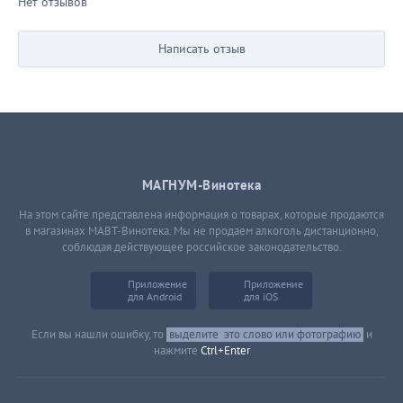
Нет отзывов
Написать отзыв
МАГНУМ-Винотека
На этом сайте представлена информация о товарах, которые продаются
в магазинах МАВТ-Винотека. Мы не продаем алкоголь дистанционно,
соблюдая действующее российское законодательство.
Приложение
Приложение
для Android
для iOS
Если вы нашли ошибку, то
выделите
это слово или фотографию
и
нажмите
Ctrl+Enter