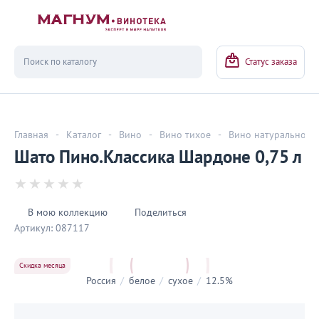
Вернуться
Статус заказа
Главная
-
Каталог
-
Вино
-
Вино тихое
-
Вино натуральное
Шато Пино.Классика Шардоне 0,75 л
В мою коллекцию
Поделиться
Артикул:
087117
Скидка месяца
Россия
/
белое
/
сухое
/
12.5%