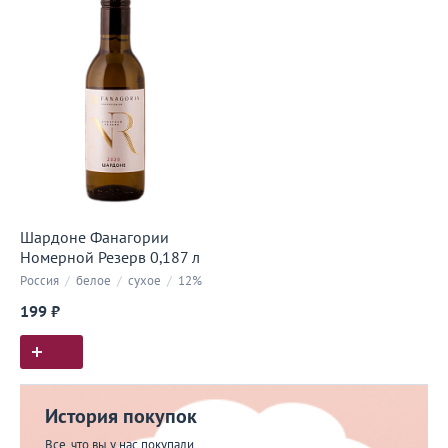
Шардоне Фанагории
Номерной Резерв 0,187 л
Россия
/
белое
/
сухое
/
12%
199 ₽
История покупок
Все, что вы у нас покупали