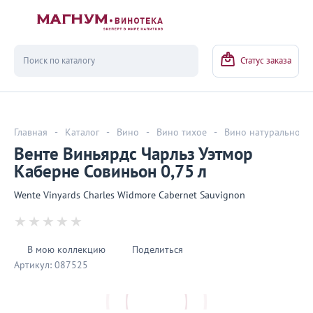
Вернуться
Статус заказа
Главная
-
Каталог
-
Вино
-
Вино тихое
-
Вино натуральное
Венте Виньярдс Чарльз Уэтмор
Каберне Совиньон 0,75 л
Wente Vinyards Charles Widmore Cabernet Sauvignon
В мою коллекцию
Поделиться
Артикул:
087525