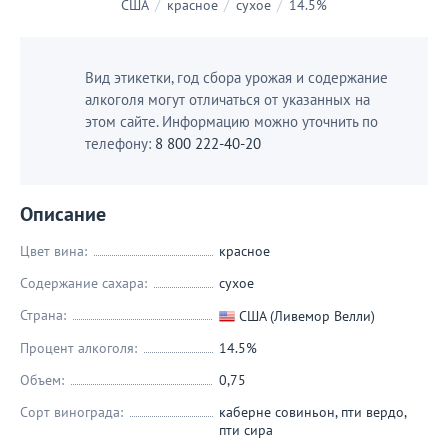
США
/
красное
/
сухое
/
14.5%
Вид этикетки, год сбора урожая и содержание
алкоголя могут отличаться от указанных на
этом сайте. Информацию можно уточнить по
телефону:
8 800 222-40-20
Описание
Цвет вина:
красное
Содержание сахара:
сухое
Страна:
США (Ливемор Велли)
Процент алкоголя:
14.5%
Объем:
0,75
Сорт винограда:
каберне совиньон
,
пти вердо
,
пти сира