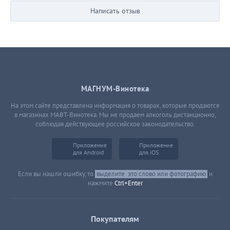
Написать отзыв
МАГНУМ-Винотека
На этом сайте представлена информация о товарах, которые продаются
в магазинах МАВТ-Винотека. Мы не продаем алкоголь дистанционно,
соблюдая действующее российское законодательство.
Приложение
Приложение
для Android
для iOS
Если вы нашли ошибку, то
выделите
это слово или фотографию
и
нажмите
Ctrl+Enter
Покупателям