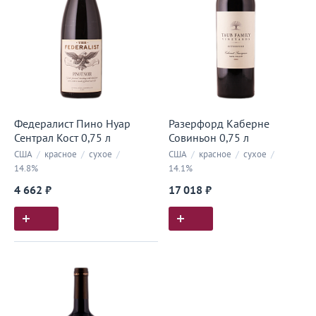
Федералист Пино Нуар
Разерфорд Каберне
Сентрал Кост 0,75 л
Совиньон 0,75 л
США
/
красное
/
сухое
/
США
/
красное
/
сухое
/
14.8%
14.1%
4 662 ₽
17 018 ₽