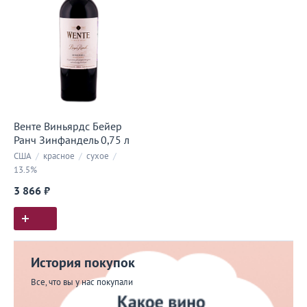
Венте Виньярдс Бейер
Ранч Зинфандель 0,75 л
США
/
красное
/
сухое
/
13.5%
3 866 ₽
История покупок
Все, что вы у нас покупали