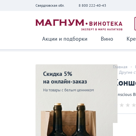
Свердловская обл.
8 800 222-40-43
Вернуться
Акции и подборки
Вино
Кре
Главная
-
-
Другие 
Скидка 5%
Конше
на онлайн-заказ
На товары с белым ценником
Conscious Bi