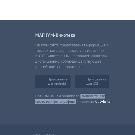
МАГНУМ-Винотека
На этом сайте представлена информация о
товарах, которые продаются в магазинах
МАВТ-Винотека. Мы не продаем алкоголь
дистанционно, соблюдая действующее
российское законодательство.
Приложение
Приложение
для Android
для iOS
Если вы нашли ошибку, то
выделите
это
слово или фотографию
и нажмите
Ctrl+Enter
© ГК «МАВТ»