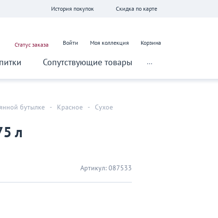
История покупок
Скидка по карте
Войти
Моя коллекция
Корзина
Статус заказа
питки
Сопутствующие товары
...
лянной бутылке
-
Красное
-
Сухое
75 л
Артикул:
087533