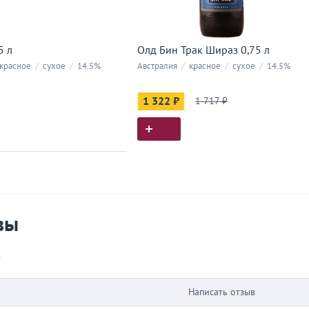
5 л
Олд Бин Трак Шираз 0,75 л
красное
/
сухое
/
14.5%
Австралия
/
красное
/
сухое
/
14.5%
1 322 ₽
1 717 ₽
ия покупок
 вы у нас покупали
вы
в
Написать отзыв