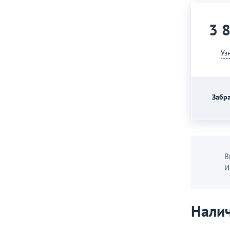
3 
Уз
Забра
В
И
Налич