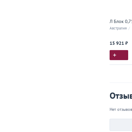
Л Блок 0,7
Австралия
/
15 921 ₽
Истор
Все, что
Отзы
Нет отзыво