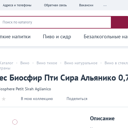
...
Адреса и телефоны
Обратная связь
Вакансии
пкие напитки
Пиво и сидр
Безалкогольные на
Каталог
-
Вино
-
Вино тихое
-
Вино натуральное
-
Вино в стек
страны
с Биосфир Пти Сира Альянико 0,
osphere Petit Sirah Aglianico
В мою коллекцию
Поделиться
Описание