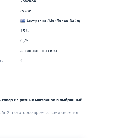
красное
сухое
Австралия (МакЛарен Вейл)
15%
0,75
альянико
,
пти сира
е:
6
 товар из разных магазинов в выбранный
аймёт некоторое время, с вами свяжется