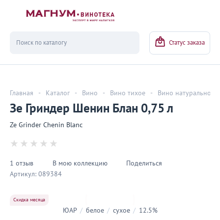
Вернуться
Статус заказа
Главная
-
Каталог
-
Вино
-
Вино тихое
-
Вино натуральное
Зе Гриндер Шенин Блан 0,75 л
Ze Grinder Chenin Blanc
1 отзыв
В мою коллекцию
Поделиться
Артикул:
089384
Скидка месяца
ЮАР
/
белое
/
сухое
/
12.5%