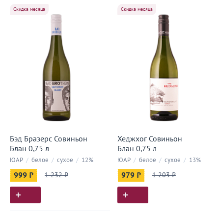
Скидка месяца
Скидка месяца
Бэд Бразерс Совиньон
Хеджхог Совиньон
Блан 0,75 л
Блан 0,75 л
ЮАР
/
белое
/
сухое
/
12%
ЮАР
/
белое
/
сухое
/
13%
999 ₽
1 232 ₽
979 ₽
1 203 ₽