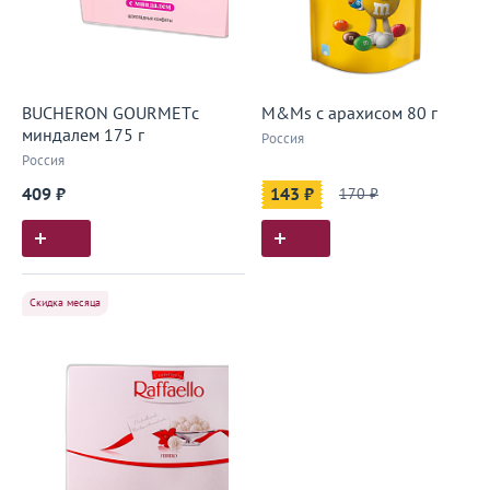
BUCHERON GOURMETс
M&Ms с арахисом 80 г
миндалем 175 г
Россия
Россия
409 ₽
143 ₽
170 ₽
Скидка месяца