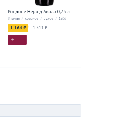
Рондоне Неро д`Авола 0,75 л
Италия
/
красное
/
сухое
/
13%
1 164 ₽
1 511 ₽