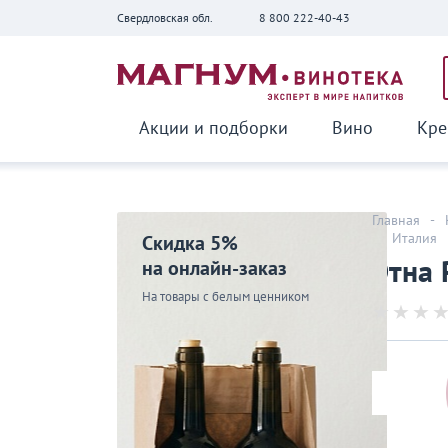
Свердловская обл.
8 800 222-40-43
Вернуться
Акции и подборки
Вино
Кре
Главная
-
-
Италия
Скидка 5%
Этна 
на онлайн-заказ
На товары с белым ценником