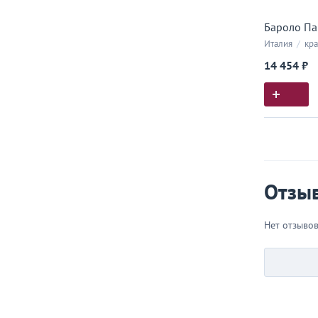
Бароло Па
Италия
/
кра
14 454 ₽
Истор
Все, что
Отзы
Нет отзыво