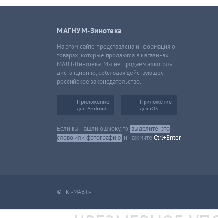
МАГНУМ-Винотека
На этом сайте представлена информация о
товарах, которые продаются в магазинах
МАВТ-Винотека. Мы не продаем алкоголь
дистанционно, соблюдая действующее
российское законодательство.
Приложение
Приложение
для Android
для iOS
Если вы нашли ошибку, то
выделите
это
слово или фотографию
и нажмите
Ctrl+Enter
© ГК «МАВТ»