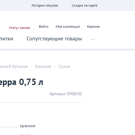
История покупок
Скидка по карте
Войти
Моя коллекция
Корзина
Статус заказа
питки
Сопутствующие товары
...
лянной бутылке
-
Красное
-
Сухое
ерра 0,75 л
Артикул:
090630
красное