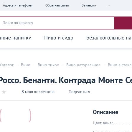
...
Адреса и телефоны
Обратная связь
Вакансии
пкие напитки
Пиво и сидр
Безалкогольные на
Каталог
-
Вино
-
Вино тихое
-
Вино натуральное
-
Вино в стек
Россо. Бенанти. Контрада Монте С
В мою коллекцию
Поделиться
Описание
Цвет вина: