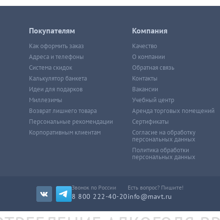
Покупателям
Компания
Как оформить заказ
Качество
Адреса и телефоны
О компании
Система скидок
Обратная связь
Калькулятор банкета
Контакты
Идеи для подарков
Вакансии
Миллезимы
Учебный центр
Возврат лишнего товара
Аренда торговых помещений
Персональные рекомендации
Сертификаты
Корпоративным клиентам
Согласие на обработку
персональных данных
Политика обработки
персональных данных
Звонок по России
Есть вопрос? Пишите!
8 800 222-40-20
info@mavt.ru