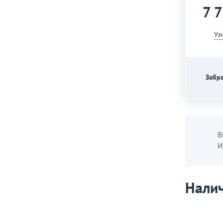
7 
Уз
Забра
В
И
Налич