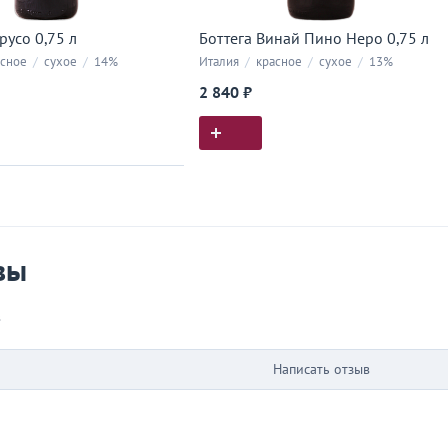
русо 0,75 л
Боттега Винай Пино Неро 0,75 л
сное
/
сухое
/
14%
Италия
/
красное
/
сухое
/
13%
2 840 ₽
ия покупок
 вы у нас покупали
вы
в
Написать отзыв