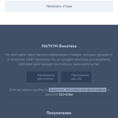
Написать отзыв
МАГНУМ-Винотека
На этом сайте представлена информация о товарах, которые продаются
в магазинах МАВТ-Винотека. Мы не продаем алкоголь дистанционно,
соблюдая действующее российское законодательство.
Приложение
Приложение
для Android
для iOS
Если вы нашли ошибку, то
выделите
это слово или фотографию
и
нажмите
Ctrl+Enter
Покупателям