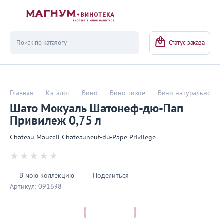
Вернуться
Статус заказа
Главная
-
Каталог
-
Вино
-
Вино тихое
-
Вино натуральное
Шато Мокуаль Шатонеф-дю-Пап
Привилеж 0,75 л
Chateau Maucoil Chateauneuf-du-Pape Privilege
В мою коллекцию
Поделиться
Артикул:
091698