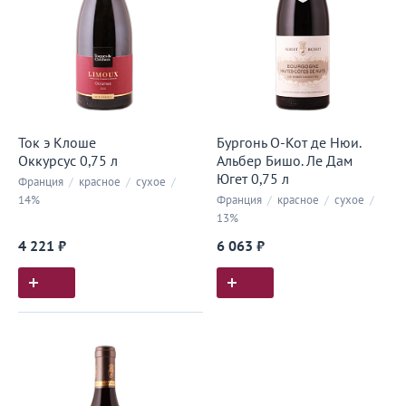
Ток э Клоше
Бургонь О-Кот де Нюи.
Оккурсус 0,75 л
Альбер Бишо. Ле Дам
Югет 0,75 л
Франция
/
красное
/
сухое
/
14%
Франция
/
красное
/
сухое
/
13%
4 221 ₽
6 063 ₽