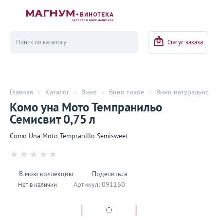
Вернуться
Статус заказа
Главная
-
Каталог
-
Вино
-
Вино тихое
-
Вино натуральное
Комо уна Мото Темпранильо
Семисвит 0,75 л
Como Una Moto Tempranillo Semisweet
В мою коллекцию
Поделиться
Артикул:
091160
Нет в наличии