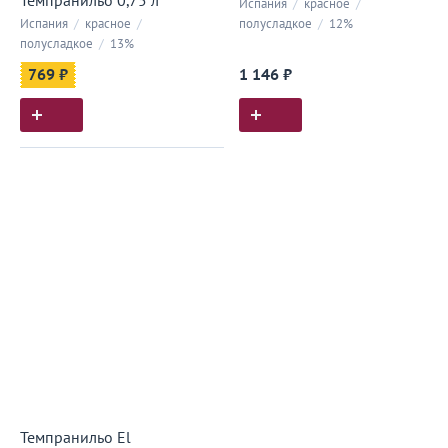
Темпранильо 0,75 л
Испания
/
красное
/
Испания
/
красное
/
полусладкое
/
12%
полусладкое
/
13%
769 ₽
1 146 ₽
Темпранильо El