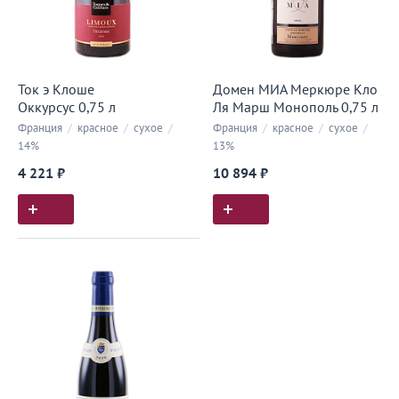
Ток э Клоше
Домен МИА Меркюре Кло
Оккурсус 0,75 л
Ля Марш Монополь 0,75 л
Франция
/
красное
/
сухое
/
Франция
/
красное
/
сухое
/
14%
13%
4 221 ₽
10 894 ₽