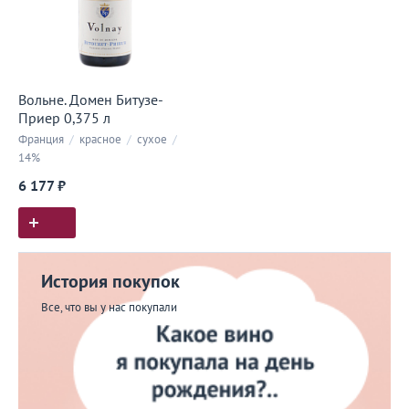
Вольне. Домен Битузе-
Приер 0,375 л
Франция
/
красное
/
сухое
/
14%
6 177 ₽
История покупок
Все, что вы у нас покупали