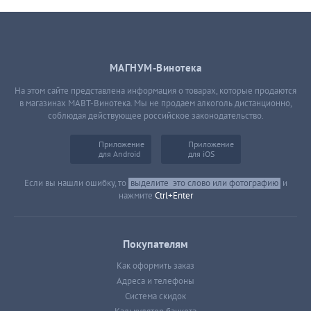
МАГНУМ-Винотека
На этом сайте представлена информация о товарах, которые продаются
в магазинах МАВТ-Винотека. Мы не продаем алкоголь дистанционно,
соблюдая действующее российское законодательство.
Приложение
Приложение
для Android
для iOS
Если вы нашли ошибку, то
выделите
это слово или фотографию
и
нажмите
Ctrl+Enter
Покупателям
Как оформить заказ
Адреса и телефоны
Система скидок