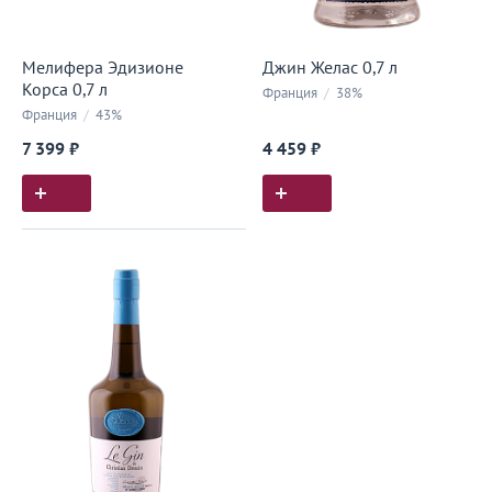
Мелифера Эдизионе
Джин Желас 0,7 л
Корса 0,7 л
Франция
/
38%
Франция
/
43%
7 399 ₽
4 459 ₽