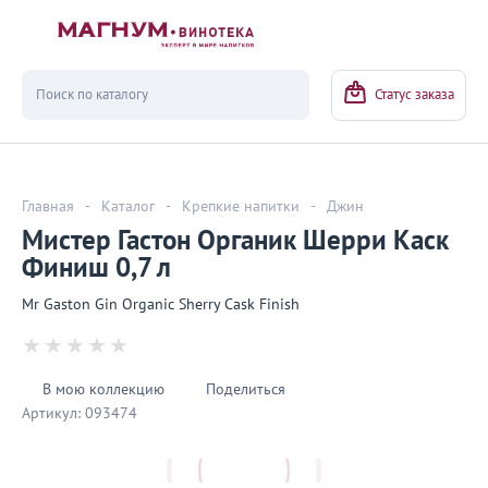
Вернуться
Статус заказа
Главная
-
Каталог
-
Крепкие напитки
-
Джин
Мистер Гастон Органик Шерри Каск
Финиш 0,7 л
Mr Gaston Gin Organic Sherry Cask Finish
В мою коллекцию
Поделиться
Артикул:
093474