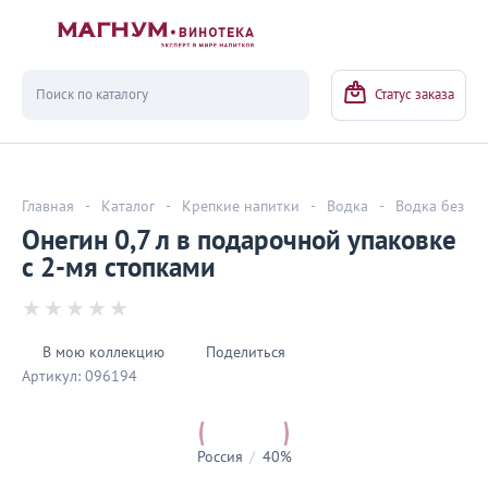
Вернуться
Статус заказа
Главная
-
Каталог
-
Крепкие напитки
-
Водка
-
Водка без до
Онегин 0,7 л в подарочной упаковке
с 2-мя стопками
В мою коллекцию
Поделиться
Артикул:
096194
Россия
/
40%