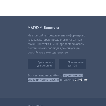
МАГНУМ-Винотека
На этом сайте представлена информация о
товарах, которые продаются в магазинах
МАВТ-Винотека. Мы не продаем алкоголь
дистанционно, соблюдая действующее
российское законодательство.
Приложение
Приложение
для Android
для iOS
Если вы нашли ошибку, то
выделите
это
слово или фотографию
и нажмите
Ctrl+Enter
© ГК «МАВТ»