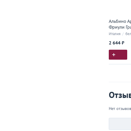
Альбино А
Фриули Гра
Италия
/
бе
2 644 ₽
Истор
Все, что
Отзы
Нет отзыво