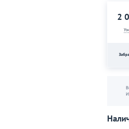
2 
Уз
Забра
В
И
Налич