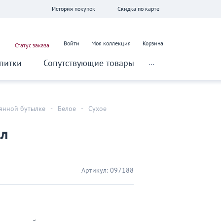
История покупок
Скидка по карте
Войти
Моя коллекция
Корзина
Статус заказа
питки
Сопутствующие товары
...
лянной бутылке
-
Белое
-
Сухое
 л
Артикул:
097188