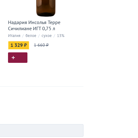
Надария Инсолья Терре
Сичилиане ИГТ 0,75 л
Италия
/
белое
/
сухое
/
13%
1 329 ₽
1 660 ₽