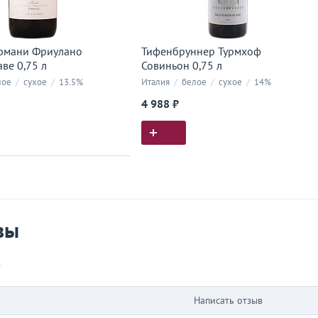
рмани Фриулано
Тифенбруннер Турмхоф
ве 0,75 л
Совиньон 0,75 л
лое
/
сухое
/
13.5%
Италия
/
белое
/
сухое
/
14%
4 988 ₽
ия покупок
 вы у нас покупали
вы
в
Написать отзыв