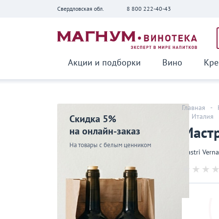
Свердловская обл.
8 800 222-40-43
Вернуться
Акции и подборки
Вино
Кре
Главная
-
-
Италия
Скидка 5%
Мастр
на онлайн-заказ
На товары с белым ценником
Mastri Vern