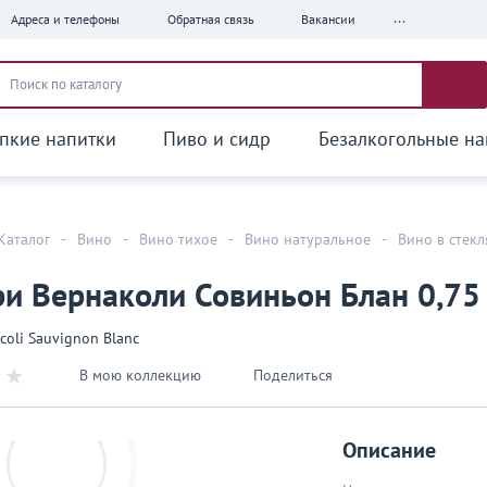
...
Адреса и телефоны
Обратная связь
Вакансии
пкие напитки
Пиво и сидр
Безалкогольные на
Каталог
-
Вино
-
Вино тихое
-
Вино натуральное
-
Вино в стек
и Вернаколи Совиньон Блан 0,75
acoli Sauvignon Blanc
В мою коллекцию
Поделиться
Описание