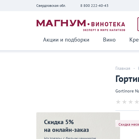
Свердловская обл.
8 800 222-40-43
Вернуться
Акции и подборки
Вино
Кре
Главная
-
Горти
Gortinore Na
Скидка 5%
Скидка мес
на онлайн-заказ
На товары с белым ценником