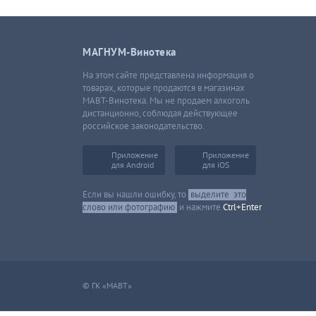
МАГНУМ-Винотека
На этом сайте представлена информация о
товарах, которые продаются в магазинах
МАВТ-Винотека. Мы не продаем алкоголь
дистанционно, соблюдая действующее
российское законодательство.
Приложение
Приложение
для Android
для iOS
Если вы нашли ошибку, то
выделите
это
слово или фотографию
и нажмите
Ctrl+Enter
© ГК «МАВТ»