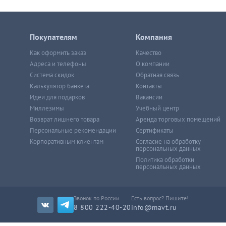
Покупателям
Компания
Как оформить заказ
Качество
Адреса и телефоны
О компании
Система скидок
Обратная связь
Калькулятор банкета
Контакты
Идеи для подарков
Вакансии
Миллезимы
Учебный центр
Возврат лишнего товара
Аренда торговых помещений
Персональные рекомендации
Сертификаты
Корпоративным клиентам
Согласие на обработку
персональных данных
Политика обработки
персональных данных
Звонок по России
Есть вопрос? Пишите!
8 800 222-40-20
info@mavt.ru