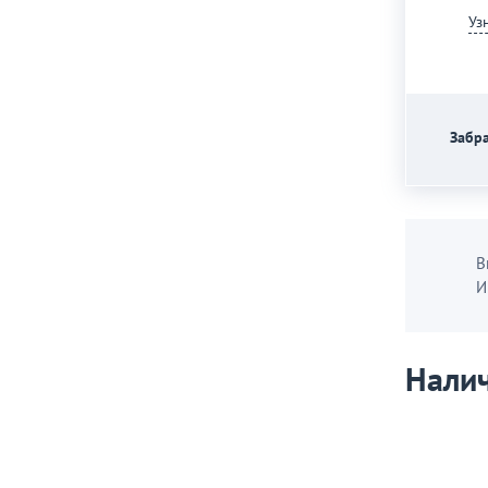
Уз
Забра
В
И
Налич