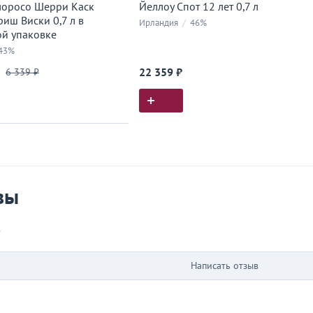
лоросо Шерри Каск
Йеллоу Спот 12 лет 0,7 л
иш Виски 0,7 л в
Ирландия
/
46%
й упаковке
43%
6 339 ₽
22 359 ₽
ия покупок
 вы у нас покупали
вы
в
Написать отзыв