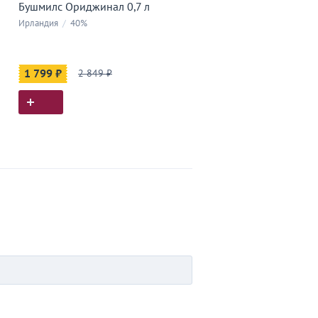
Бушмилс Ориджинал 0,7 л
Ирландия
/
40%
1 799 ₽
2 849 ₽