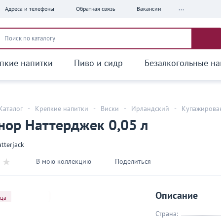
...
Адреса и телефоны
Обратная связь
Вакансии
пкие напитки
Пиво и сидр
Безалкогольные на
Каталог
-
Крепкие напитки
-
Виски
-
Ирландский
-
Купажирова
нор Наттерджек 0,05 л
tterjack
В мою коллекцию
Поделиться
Описание
яца
Страна: