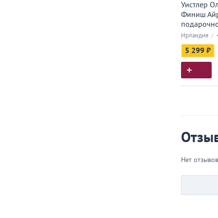
Уистлер О
Финиш Айр
подарочно
Ирландия
/
5 299 ₽
Истор
Все, что
Отзы
Нет отзыво