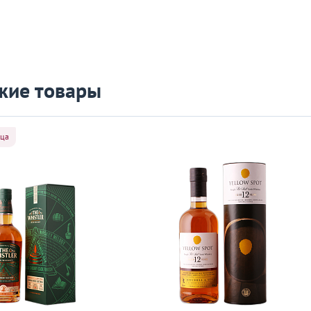
жие товары
яца