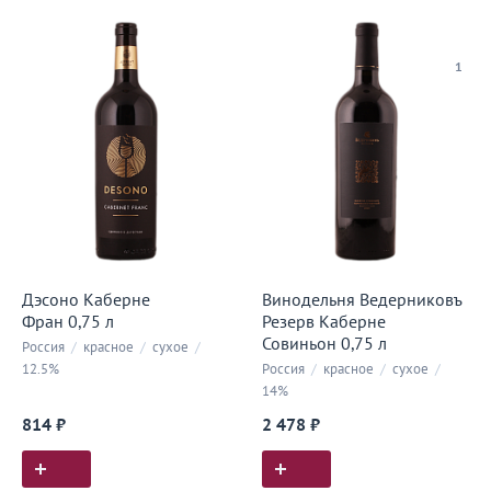
1
Дэсоно Каберне
Винодельня Ведерниковъ
Фран 0,75 л
Резерв Каберне
Совиньон 0,75 л
Россия
/
красное
/
сухое
/
12.5%
Россия
/
красное
/
сухое
/
14%
814 ₽
2 478 ₽