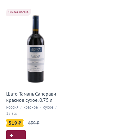
Скидка месяца
Шато Тамань Саперави
красное сухое, 0.75 л
Россия
/
красное
/
сухое
/
12.5%
519 ₽
639 ₽