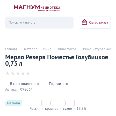
Вернуться
Статус заказа
Главная
-
Каталог
-
Вино
-
Вино тихое
-
Вино натуральное
Мерло Резерв Поместье Голубицкое
0,75 л
В мою коллекцию
Поделиться
Артикул:
098064
Хит продаж
Россия
/
красное
/
сухое
/
13.5%