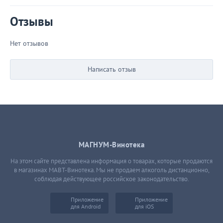
Отзывы
Нет отзывов
Написать отзыв
МАГНУМ-Винотека
На этом сайте представлена информация о товарах, которые продаются
в магазинах МАВТ-Винотека. Мы не продаем алкоголь дистанционно,
соблюдая действующее российское законодательство.
Приложение
Приложение
для Android
для iOS