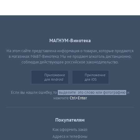
МАГНУМ-Винотека
На этом сайте представлена информация о товарах, которые продаются
в магазинах МАВТ-Винотека. Мы не продаем алкоголь дистанционно,
соблюдая действующее российское законодательство.
Приложение
Приложение
для Android
для iOS
Если вы нашли ошибку, то
выделите
это слово или фотографию
и
нажмите
Ctrl+Enter
Покупателям
Как оформить заказ
Адреса и телефоны