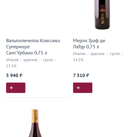
Вальполичелла Классико
Мерло Граф де
Супериоре
ЛаТур 0,75 л
Сант`Урбано 0,75 л
Италия
/
красное
/
сухое
/
Италия
/
красное
/
сухое
/
14.5%
13.5%
5 940 ₽
7 310 ₽