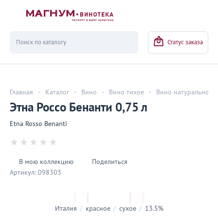
Вернуться
Статус заказа
Главная
-
Каталог
-
Вино
-
Вино тихое
-
Вино натуральное
Этна Россо Бенанти 0,75 л
Etna Rosso Benanti
В мою коллекцию
Поделиться
Артикул:
098303
Италия
/
красное
/
сухое
/
13.5%