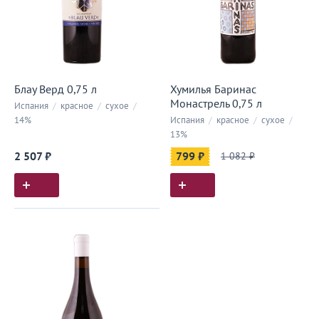
Блау Верд 0,75 л
Хумилья Баринас
Монастрель 0,75 л
Испания
/
красное
/
сухое
/
14%
Испания
/
красное
/
сухое
/
13%
2 507 ₽
799 ₽
1 082 ₽