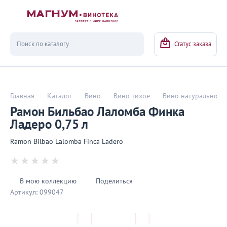
Вернуться
Статус заказа
Главная
-
Каталог
-
Вино
-
Вино тихое
-
Вино натуральное
Рамон Бильбао Лаломба Финка
Ладеро 0,75 л
Ramon Bilbao Lalomba Finca Ladero
В мою коллекцию
Поделиться
Артикул:
099047