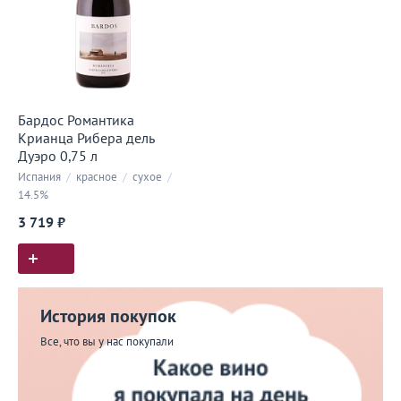
Бардос Романтика
Крианца Рибера дель
Дуэро 0,75 л
Испания
/
красное
/
сухое
/
14.5%
3 719 ₽
История покупок
Все, что вы у нас покупали