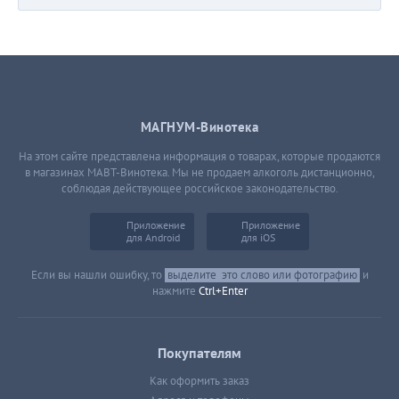
МАГНУМ-Винотека
На этом сайте представлена информация о товарах, которые продаются
в магазинах МАВТ-Винотека. Мы не продаем алкоголь дистанционно,
соблюдая действующее российское законодательство.
Приложение
Приложение
для Android
для iOS
Если вы нашли ошибку, то
выделите
это слово или фотографию
и
нажмите
Ctrl+Enter
Покупателям
Как оформить заказ