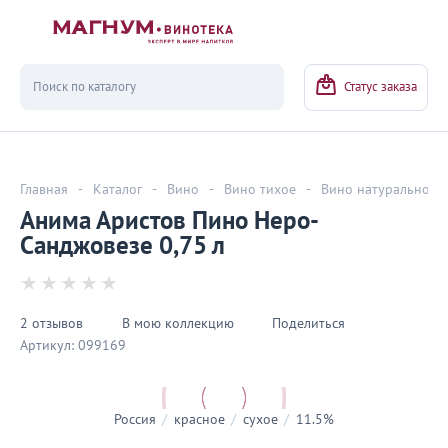
Вернуться
Статус заказа
Главная
-
Каталог
-
Вино
-
Вино тихое
-
Вино натуральное
Анима Аристов Пино Неро-
Санджовезе 0,75 л
2 отзывов
В мою коллекцию
Поделиться
Артикул:
099169
Россия
/
красное
/
сухое
/
11.5%