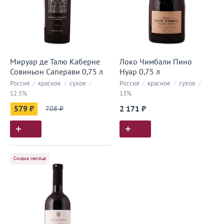
Мируар де Талю Каберне
Локо Чимбали Пино
Совиньон Саперави 0,75 л
Нуар 0,75 л
Россия
/
красное
/
сухое
/
Россия
/
красное
/
сухое
/
12.5%
13%
579 ₽
708 ₽
2 171 ₽
Скидка месяца